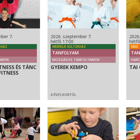
ber 7.
2026. szeptember 7.
2026
hétfő 17:00
hétfő
RHÁZ
WEKERLEI KULTÚRHÁZ
KMO
TANFOLYAM
TAN
AMOK
MOZGÁSOS TANFOLYAMOK
HAR
TNESS ÉS TÁNC
GYEREK KEMPO
TAI 
FITNESS
6 ÉVES KORTÓL