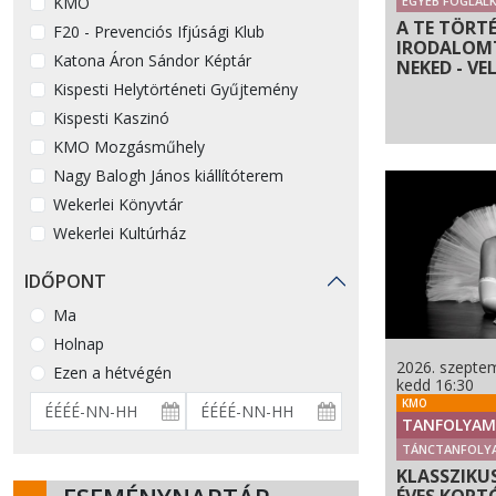
KMO
EGYÉB FOGLAL
A TE TÖRTÉ
F20 - Prevenciós Ifjúsági Klub
IRODALOMT
Katona Áron Sándor Képtár
NEKED - VE
Kispesti Helytörténeti Gyűjtemény
Kispesti Kaszinó
KMO Mozgásműhely
Nagy Balogh János kiállítóterem
Wekerlei Könyvtár
Wekerlei Kultúrház
IDŐPONT
Ma
Holnap
2026. szeptem
Ezen a hétvégén
kedd 16:30
KMO
TANFOLYAM
TÁNCTANFOLY
KLASSZIKUS