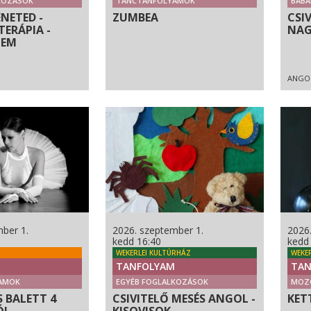
KOZÁSOK
TÁNCTANFOLYAMOK
BABÁ
NETED -
ZUMBEA
CSI
ERÁPIA -
NAG
LEM
ANGO
ber 1.
2026. szeptember 1.
2026
kedd 16:40
kedd
WEKERLEI KULTÚRHÁZ
WEKE
TANFOLYAM
TAN
AMOK
EGYÉB FOGLALKOZÁSOK
MOZ
 BALETT 4
CSIVITELŐ MESÉS ANGOL -
KET