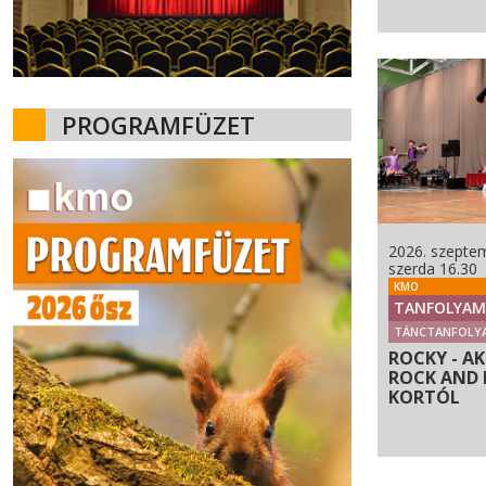
PROGRAMFÜZET
2026. szeptem
szerda 16.30
KMO
TANFOLYAM
TÁNCTANFOLY
ROCKY - A
ROCK AND R
KORTÓL