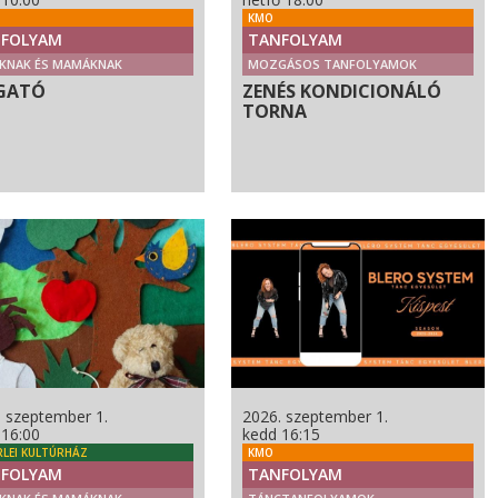
KMO
FOLYAM
TANFOLYAM
KNAK ÉS MAMÁKNAK
MOZGÁSOS TANFOLYAMOK
GATÓ
ZENÉS KONDICIONÁLÓ
TORNA
. szeptember 1.
2026. szeptember 1.
 16:00
kedd 16:15
RLEI KULTÚRHÁZ
KMO
FOLYAM
TANFOLYAM