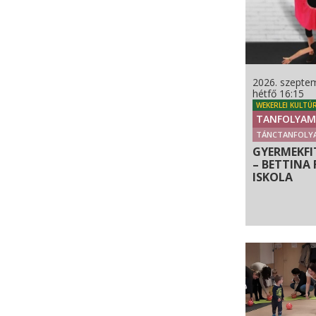
2026. szeptem
hétfő 16:15
WEKERLEI KULTÚ
TANFOLYAM
TÁNCTANFOLY
GYERMEKFI
– BETTINA 
ISKOLA