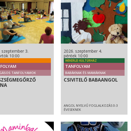
. szeptember 3.
2026. szeptember 4.
rtök 10:00
péntek 10:00
WEKERLEI KULTÚRHÁZ
FOLYAM
TANFOLYAM
GÁSOS TANFOLYAMOK
BABÁKNAK ÉS MAMÁKNAK
SZSÉGMEGŐRZŐ
CSIVITELŐ BABAANGOL
RNA
ANGOL NYELVŰ FOGLALKOZÁS 0-3
ÉVESEKNEK