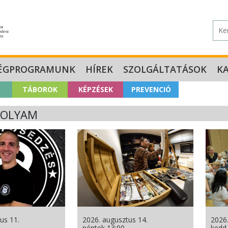
ÉGPROGRAMUNK
HÍREK
SZOLGÁLTATÁSOK
K
TÁBOROK
KÉPZÉSEK
PREVENCIÓ
FOLYAM
us 11.
2026. augusztus 14.
2026.
péntek 13:00
kedd