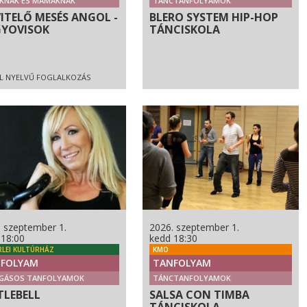
KNAK ÉS MAMÁKNAK
TÁNCTANFOLYAMOK
VITELŐ MESÉS ANGOL -
BLERO SYSTEM HIP-HOP
YOVISOK
TÁNCISKOLA
L NYELVŰ FOGLALKOZÁS
. szeptember 1.
2026. szeptember 1.
 18:00
kedd 18:30
RLEI KULTÚRHÁZ
KMO
FOLYAM
TANFOLYAM
GÁSOS TANFOLYAMOK
TÁNCTANFOLYAMOK
TLEBELL
SALSA CON TIMBA