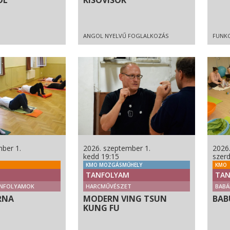
ÓL
KISOVISOK
ANGOL NYELVŰ FOGLALKOZÁS
FUNKC
ber 1.
2026. szeptember 1.
2026
kedd 19:15
szer
KMO MOZGÁSMŰHELY
KMO
TANFOLYAM
TAN
NFOLYAMOK
HARCMŰVÉSZET
BABÁ
RNA
MODERN VING TSUN
BAB
KUNG FU