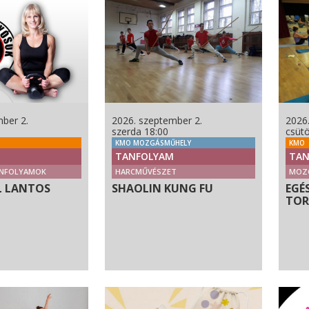
ber 2.
2026. szeptember 2.
2026
szerda 18:00
csütö
KMO MOZGÁSMŰHELY
KMO
TANFOLYAM
TAN
NFOLYAMOK
HARCMŰVÉSZET
MOZ
L LANTOS
SHAOLIN KUNG FU
EGÉ
TO