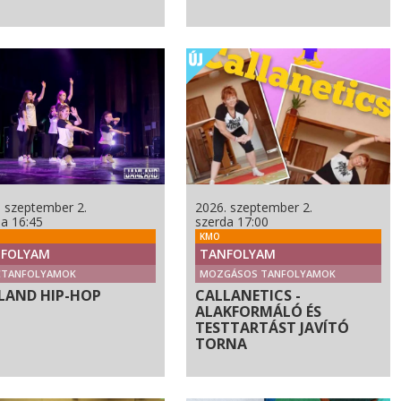
. szeptember 2.
2026. szeptember 2.
da 16:45
szerda 17:00
KMO
FOLYAM
TANFOLYAM
CTANFOLYAMOK
MOZGÁSOS TANFOLYAMOK
LAND HIP-HOP
CALLANETICS -
ALAKFORMÁLÓ ÉS
TESTTARTÁST JAVÍTÓ
TORNA