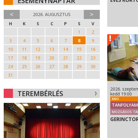
ESEMÉNYNAPTÁR
ÉVES KORT
<
>
2026. AUGUSZTUS
H
K
S
C
P
S
V
27
28
29
30
31
1
2
3
4
5
6
7
8
9
10
11
12
13
14
15
16
17
18
19
20
21
22
23
24
25
26
27
28
29
30
31
1
2
3
4
5
6
2026. szeptem
TEREMBÉRLÉS
kedd 19:00
KMO
TANFOLYAM
MOZGÁSOS TA
GERINCTO