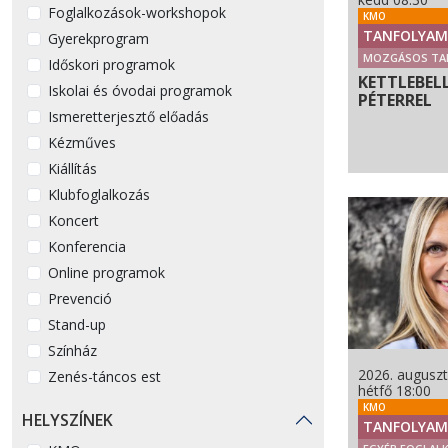
Foglalkozások-workshopok
KMO
TANFOLYAM
Gyerekprogram
MOZGÁSOS TA
Időskori programok
KETTLEBEL
Iskolai és óvodai programok
PÉTERREL
Ismeretterjesztő előadás
Kézműves
Kiállítás
Klubfoglalkozás
Koncert
Konferencia
Online programok
Prevenció
Stand-up
Színház
2026. auguszt
Zenés-táncos est
hétfő 18:00
KMO
HELYSZÍNEK
TANFOLYAM