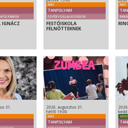
KMO
KMO
TANFOLYAM
TAN
NFOLYAMOK
EGYÉB FOGLALKOZÁSOK
BABÁ
L IGNÁCZ
FESTŐISKOLA
RIN
FELNŐTTEKNEK
us 31.
2026. augusztus 31.
2026
hétfő 19:00
kedd
KMO
WEKE
TANFOLYAM
TAN