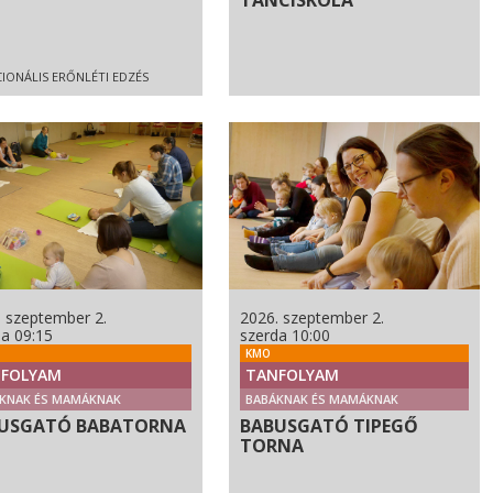
TÁNCISKOLA
IONÁLIS ERŐNLÉTI EDZÉS
. szeptember 2.
2026. szeptember 2.
da 09:15
szerda 10:00
KMO
FOLYAM
TANFOLYAM
KNAK ÉS MAMÁKNAK
BABÁKNAK ÉS MAMÁKNAK
USGATÓ BABATORNA
BABUSGATÓ TIPEGŐ
TORNA