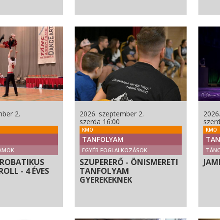
ber 2.
2026. szeptember 2.
2026
szerda 16:00
szer
KMO
KMO
TANFOLYAM
TAN
AMOK
EGYÉB FOGLALKOZÁSOK
TÁN
KROBATIKUS
SZUPERERŐ - ÖNISMERETI
JAM
OLL - 4 ÉVES
TANFOLYAM
GYEREKEKNEK