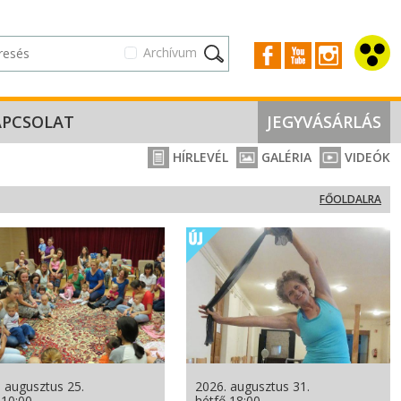
Archívum
APCSOLAT
JEGYVÁSÁRLÁS
HÍRLEVÉL
GALÉRIA
VIDEÓK
FŐOLDALRA
 augusztus 25.
2026. augusztus 31.
 10:00
hétfő 18:00