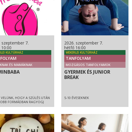
. szeptember 7.
2026. szeptember 7.
 10:00
hétfő 16:00
RLEI KULTÚRHÁZ
WEKERLEI KULTÚRHÁZ
FOLYAM
TANFOLYAM
KNAK ÉS MAMÁKNAK
MOZGÁSOS TANFOLYAMOK
INBABA
GYERMEK ÉS JUNIOR
BREAK
 VELÜNK, HOGY A SZÜLÉS UTÁN
5-10 ÉVESEKNEK
JOBB FORMÁDBAN RAGYOGJ