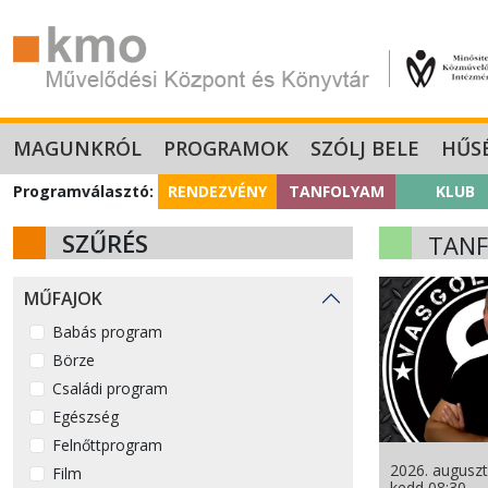
MAGUNKRÓL
PROGRAMOK
SZÓLJ BELE
HŰS
Programválasztó:
RENDEZVÉNY
TANFOLYAM
KLUB
SZŰRÉS
TAN
MŰFAJOK
Babás program
Börze
Családi program
Egészség
Felnőttprogram
2026. auguszt
Film
kedd 08:30