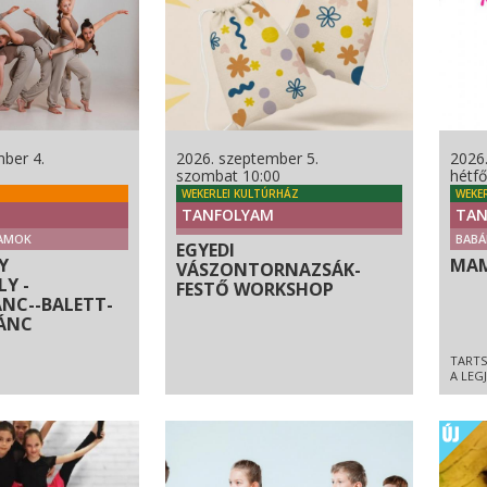
ber 4.
2026. szeptember 5.
2026
szombat 10:00
hétfő
WEKERLEI KULTÚRHÁZ
WEKE
TANFOLYAM
TAN
AMOK
BABÁ
EGYEDI
Y
MAM
VÁSZONTORNAZSÁK-
Y -
FESTŐ WORKSHOP
NC--BALETT-
ÁNC
TARTS
A LEG