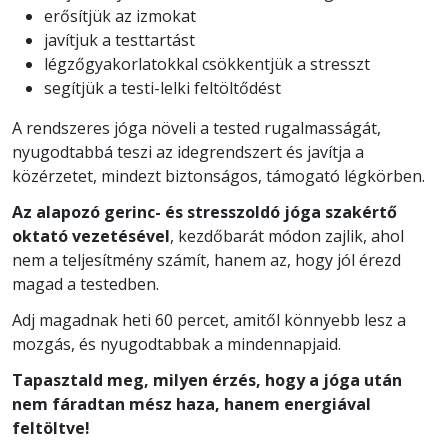
erősítjük az izmokat
javítjuk a testtartást
légzőgyakorlatokkal csökkentjük a stresszt
segítjük a testi-lelki feltöltődést
A rendszeres jóga növeli a tested rugalmasságát,
nyugodtabbá teszi az idegrendszert és javítja a
közérzetet, mindezt biztonságos, támogató légkörben.
Az alapozó gerinc- és stresszoldó jóga szakértő
oktató vezetésével
, kezdőbarát módon zajlik, ahol
nem a teljesítmény számít, hanem az, hogy jól érezd
magad a testedben.
Adj magadnak heti 60 percet, amitől könnyebb lesz a
mozgás, és nyugodtabbak a mindennapjaid.
Tapasztald meg, milyen érzés, hogy a jóga után
nem fáradtan mész haza, hanem energiával
feltöltve!