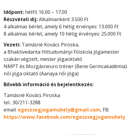
Időpont:
hétfő 16.00 – 17.00
Részvételi díj:
Alkalmanként 3.500 Ft
4 alkalmas bérlet, amely 6 hétig érvényes: 13.000 Ft
8 alkalmas bérlet, amely 10 hétig érvényes: 25.000 Ft
Vezeti:
Tamásné Kovács Piroska,
a Bhaktivedanta Hittudományi Főiskola jógamester
szakán végzett, mester jógaoktató
NMPT és Mozgásneuro tréner (Bene Gerincakadémia)
női jóga oktató (Aanaya női jóga)
Bővebb információ és bejelentkezés:
Tamásné Kovács Piroska
tel.: 30/211-3288
email:
egeszsegjogamuhely@gmail.com
, FB:
https://www.facebook.com/egeszsegjogamuhely