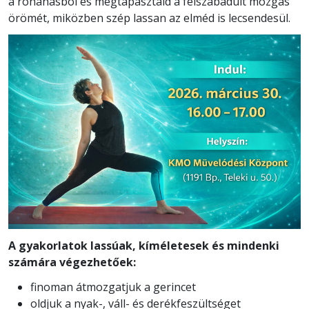
a rohanásból és megtapasztald a felszabadult mozgás
örömét, miközben szép lassan az elméd is lecsendesül.
A gyakorlatok lassúak, kíméletesek és mindenki
számára végezhetőek:
finoman átmozgatjuk a gerincet
oldjuk a nyak-, váll- és derékfeszültséget