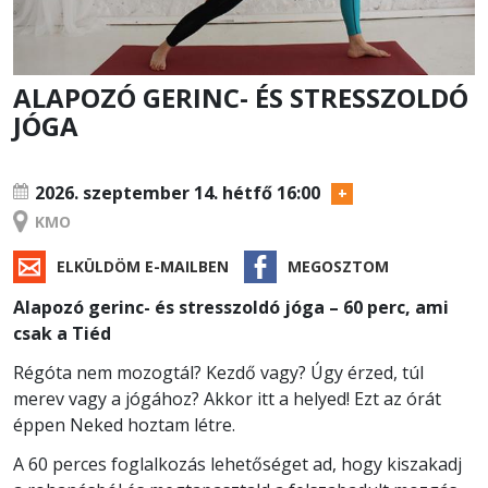
ALAPOZÓ GERINC- ÉS STRESSZOLDÓ
JÓGA
TANFOLYAM
2026. szeptember 14.
hétfő 16:00
KMO
ELKÜLDÖM E-MAILBEN
MEGOSZTOM
Alapozó gerinc- és stresszoldó jóga – 60 perc, ami
csak a Tiéd
Régóta nem mozogtál? Kezdő vagy? Úgy érzed, túl
merev vagy a jógához? Akkor itt a helyed! Ezt az órát
éppen Neked hoztam létre.
A 60 perces foglalkozás lehetőséget ad, hogy kiszakadj