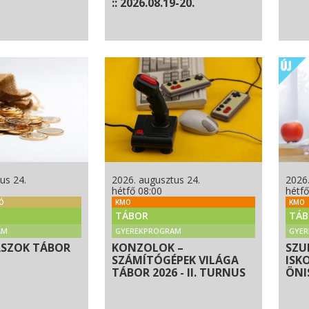
:: 2026.08.19-20.
us 24.
2026. augusztus 24.
2026.
hétfő 08:00
hétfő
NÓ
KMO
KMO
TÁBOR
TÁB
AM
GYEREKPROGRAM
GYE
ÁSZOK TÁBOR
KONZOLOK –
SZU
SZÁMÍTÓGÉPEK VILÁGA
ISK
TÁBOR 2026 - II. TURNUS
ÖNI