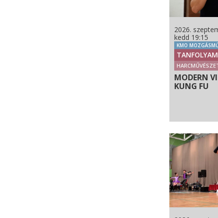
2026. szeptem
kedd 19:15
KMO MOZGÁSMŰ
TANFOLYAM
HARCMŰVÉSZE
MODERN V
KUNG FU