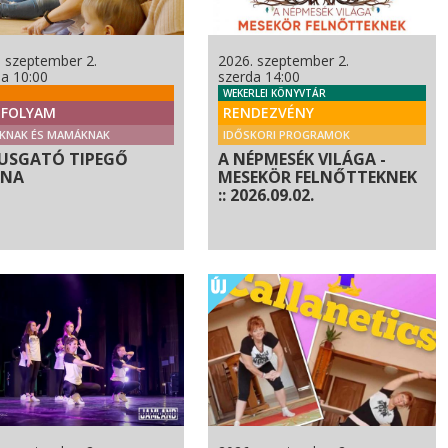
. szeptember 2.
2026. szeptember 2.
da 10:00
szerda 14:00
WEKERLEI KÖNYVTÁR
FOLYAM
RENDEZVÉNY
KNAK ÉS MAMÁKNAK
IDŐSKORI PROGRAMOK
USGATÓ TIPEGŐ
A NÉPMESÉK VILÁGA -
RNA
MESEKÖR FELNŐTTEKNEK
:: 2026.09.02.