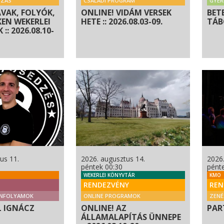
OZÁS
CSALÁDI PROGRAM
GYE
AVAK, FOLYÓK,
ONLINE! VIDÁM VERSEK
BET
KEN WEKERLEI
HETE :: 2026.08.03-09.
TÁBO
:: 2026.08.10-
us 11.
2026. augusztus 14.
2026.
péntek 00:30
pént
WEKERLEI KÖNYVTÁR
KMO
RENDEZVÉNY
REN
NFOLYAMOK
ONLINE PROGRAMOK
ZENÉ
L IGNÁCZ
ONLINE! AZ
PAR
ÁLLAMALAPÍTÁS ÜNNEPE