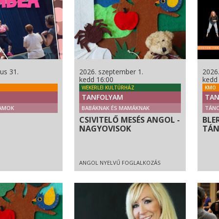
us 31.
2026. szeptember 1.
2026
kedd 16:00
kedd
WEKERLEI KULTÚRHÁZ
KMO
TANFOLYAM
TAN
AMOK
BABÁKNAK ÉS MAMÁKNAK
TÁN
CSIVITELŐ MESÉS ANGOL -
BLE
NAGYOVISOK
TÁN
ANGOL NYELVŰ FOGLALKOZÁS