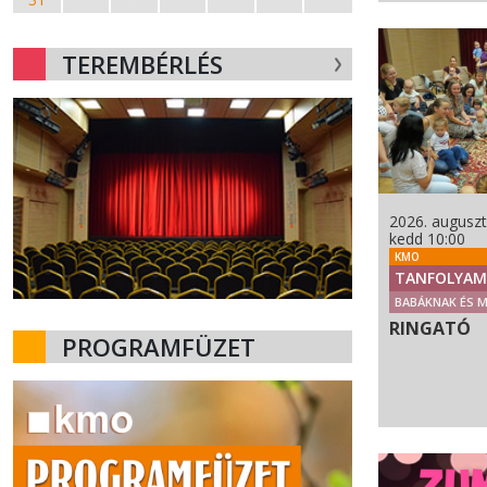
TEREMBÉRLÉS
2026. auguszt
kedd 10:00
KMO
TANFOLYAM
BABÁKNAK ÉS 
RINGATÓ
PROGRAMFÜZET