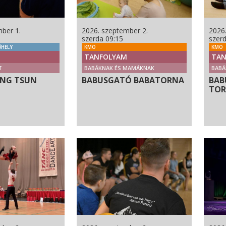
ber 1.
2026. szeptember 2.
2026
szerda 09:15
szer
HELY
KMO
KMO
TANFOLYAM
TAN
T
BABÁKNAK ÉS MAMÁKNAK
BABÁ
ING TSUN
BABUSGATÓ BABATORNA
BAB
TO