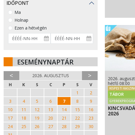
IDŐPONT
Ma
Holnap
Ezen a hétvégén
ESEMÉNYNAPTÁR
<
>
2026. AUGUSZTUS
2026. auguszt
hétfő 08:00
H
K
S
C
P
S
V
KISPESTI KASZI
27
28
29
30
31
1
2
TÁBOR
3
4
5
6
7
8
9
GYEREKPROGR
KINCSVAD
10
11
12
13
14
15
16
2026
17
18
19
20
21
22
23
24
25
26
27
28
29
30
31
1
2
3
4
5
6