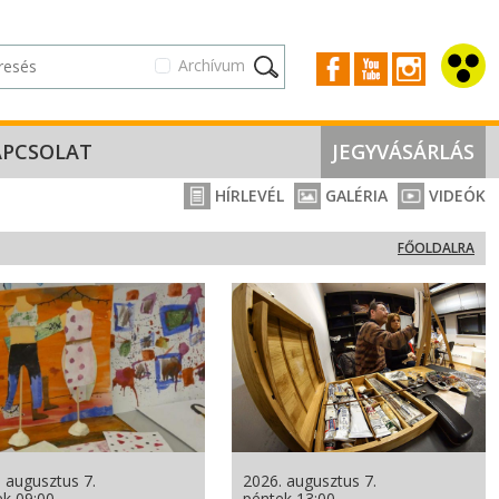
Archívum
APCSOLAT
JEGYVÁSÁRLÁS
HÍRLEVÉL
GALÉRIA
VIDEÓK
FŐOLDALRA
 augusztus 7.
2026. augusztus 7.
ek 09:00
péntek 13:00