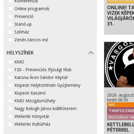
Konferencia
KLUBFOGLALK
ONLINE! T
Online programok
VIZEK KÉPE
Prevenció
VILÁGJÁRÓK 
31.
Stand-up
Színház
Zenés-táncos est
HELYSZÍNEK
KMO
F20 - Prevenciós Ifjúsági Klub
Katona Áron Sándor Képtár
Kispesti Helytörténeti Gyűjtemény
Kispesti Kaszinó
2026. auguszt
kedd 08:30
KMO Mozgásműhely
KMO
Nagy Balogh János kiállítóterem
TANFOLYAM
Wekerlei Könyvtár
MOZGÁSOS TA
Wekerlei Kultúrház
KETTLEBEL
PÉTERREL