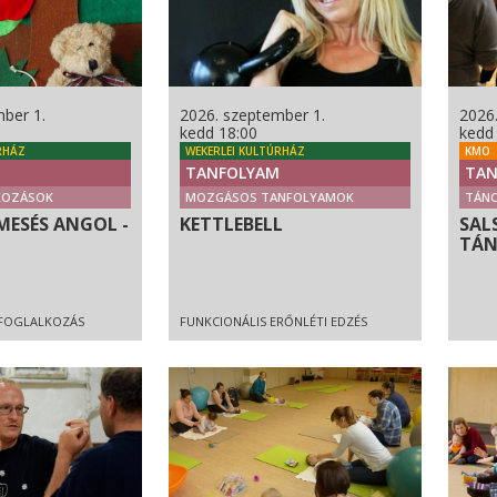
ber 1.
2026. szeptember 1.
2026
kedd 18:00
kedd
RHÁZ
WEKERLEI KULTÚRHÁZ
KMO
TANFOLYAM
TAN
KOZÁSOK
MOZGÁSOS TANFOLYAMOK
TÁN
MESÉS ANGOL -
KETTLEBELL
SAL
TÁN
FOGLALKOZÁS
FUNKCIONÁLIS ERŐNLÉTI EDZÉS