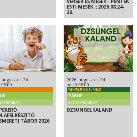
VERSEK ÉS MESÉK - PÉNTEK
ESTI MESÉK :: 2026.08.24-
30.
 augusztus 24.
2026. augusztus 24.
 08:00
hétfő 08:00
WEKERLEI KULTÚRHÁZ
OR
TÁBOR
REKPROGRAM
GYEREKPROGRAM
PERERŐ
DZSUNGELKALAND
OLAFELKÉSZÍTŐ
SMERETI TÁBOR 2026