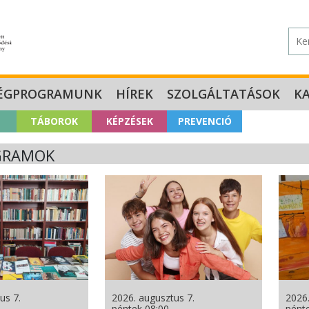
ÉGPROGRAMUNK
HÍREK
SZOLGÁLTATÁSOK
K
TÁBOROK
KÉPZÉSEK
PREVENCIÓ
GRAMOK
us 7.
2026. augusztus 7.
2026.
péntek 08:00
pént