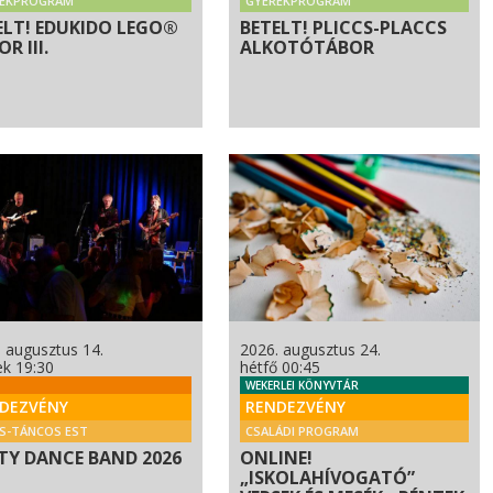
REKPROGRAM
GYEREKPROGRAM
ELT! EDUKIDO LEGO®
BETELT! PLICCS-PLACCS
R III.
ALKOTÓTÁBOR
 augusztus 14.
2026. augusztus 24.
ek 19:30
hétfő 00:45
WEKERLEI KÖNYVTÁR
DEZVÉNY
RENDEZVÉNY
S-TÁNCOS EST
CSALÁDI PROGRAM
TY DANCE BAND 2026
ONLINE!
„ISKOLAHÍVOGATÓ”