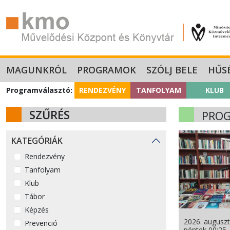
MAGUNKRÓL
PROGRAMOK
SZÓLJ BELE
HŰS
Programválasztó:
RENDEZVÉNY
TANFOLYAM
KLUB
SZŰRÉS
PRO
KATEGÓRIÁK
Rendezvény
Tanfolyam
Klub
Tábor
Képzés
2026. auguszt
Prevenció
péntek 00:25