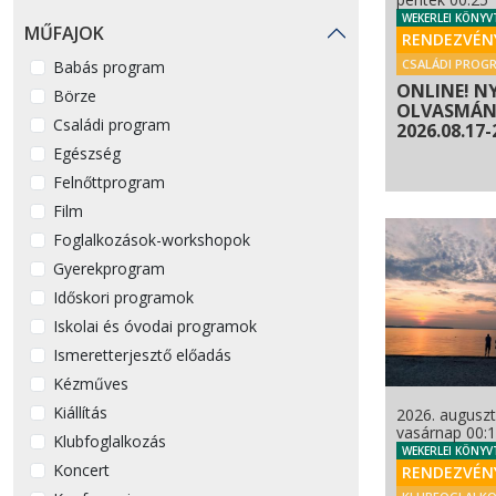
WEKERLEI KÖNYV
MŰFAJOK
RENDEZVÉN
CSALÁDI PROG
Babás program
ONLINE! N
Börze
OLVASMÁNY
Családi program
2026.08.17-
Egészség
Felnőttprogram
Film
Foglalkozások-workshopok
Gyerekprogram
Időskori programok
Iskolai és óvodai programok
Ismeretterjesztő előadás
Kézműves
Kiállítás
2026. auguszt
vasárnap 00:
Klubfoglalkozás
WEKERLEI KÖNYV
Koncert
RENDEZVÉN