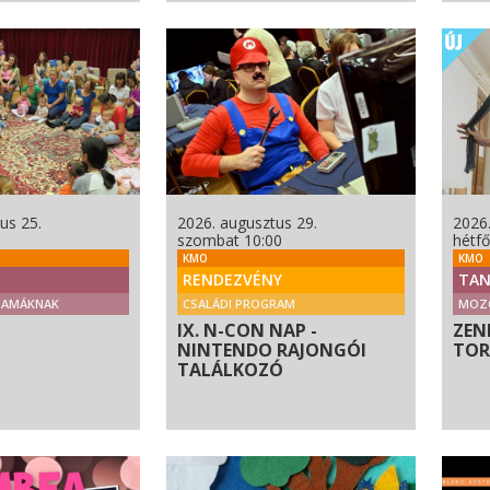
us 25.
2026. augusztus 29.
2026.
szombat 10:00
hétfő
KMO
KMO
RENDEZVÉNY
TAN
MAMÁKNAK
CSALÁDI PROGRAM
MOZ
IX. N-CON NAP -
ZEN
NINTENDO RAJONGÓI
TO
TALÁLKOZÓ