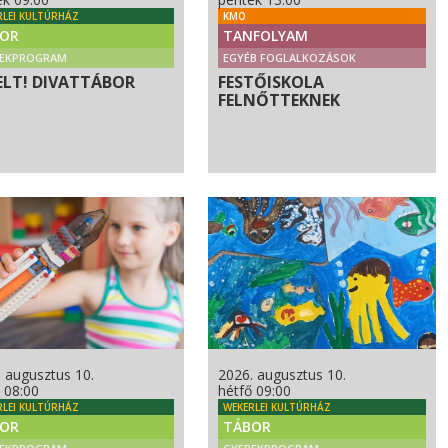
RLEI KULTÚRHÁZ
KMO
OR
TANFOLYAM
REKPROGRAM
EGYÉB FOGLALKOZÁSOK
ELT! DIVATTÁBOR
FESTŐISKOLA
FELNŐTTEKNEK
 augusztus 10.
2026. augusztus 10.
 08:00
hétfő 09:00
RLEI KULTÚRHÁZ
WEKERLEI KULTÚRHÁZ
OR
TÁBOR