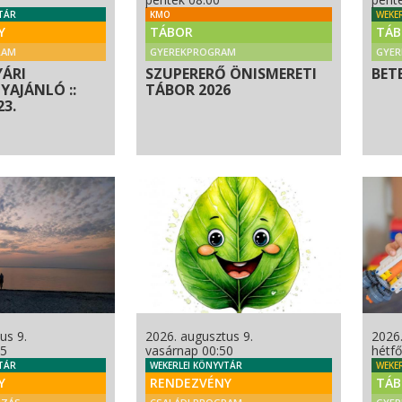
TÁR
KMO
WEKE
Y
TÁBOR
TÁB
RAM
GYEREKPROGRAM
GYE
YÁRI
SZUPERERŐ ÖNISMERETI
BET
AJÁNLÓ ::
TÁBOR 2026
23.
us 9.
2026. augusztus 9.
2026.
15
vasárnap 00:50
hétfő
TÁR
WEKERLEI KÖNYVTÁR
WEKE
Y
RENDEZVÉNY
TÁB