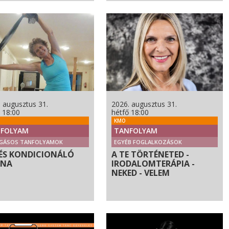
 augusztus 31.
2026. augusztus 31.
 18:00
hétfő 18:00
KMO
FOLYAM
TANFOLYAM
GÁSOS TANFOLYAMOK
EGYÉB FOGLALKOZÁSOK
ÉS KONDICIONÁLÓ
A TE TÖRTÉNETED -
RNA
IRODALOMTERÁPIA -
NEKED - VELEM