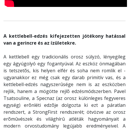
A kettlebell-edzés kifejezetten jótékony hatással
van a gerincre és az ízületekre.
A kettlebell egy tradicionális orosz súlyzó, lényegileg
egy ágyúgolyó egy fogantyúval. Az eszköz önmagában
is tetszetõs, kis helyen elfér és soha nem romlik el -
ugyanakkor ez még csak egy darab primitív vas, és a
kettlebell-edzés nagyszerûsége nem is az eszközben
rejlik, hanem a mögötte rejlõ edzésmódszerben. Pavel
Tsatsouline, a Specnaz (az orosz különleges fegyveres
egység) erõnléti edzõje dolgozta ki ezt a páratlan
rendszert, a StrongFirst rendszerét; ötvözve az orosz
erõmûvészek és világhírû atléták hagyományait a
modern orvostudomány legújabb eredményeivel. A