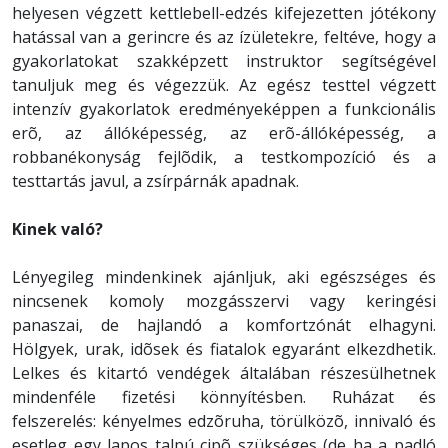
helyesen végzett kettlebell-edzés kifejezetten jótékony
hatással van a gerincre és az ízületekre, feltéve, hogy a
gyakorlatokat szakképzett instruktor segítségével
tanuljuk meg és végezzük. Az egész testtel végzett
intenzív gyakorlatok eredményeképpen a funkcionális
erõ, az állóképesség, az erõ-állóképesség, a
robbanékonyság fejlõdik, a testkompozíció és a
testtartás javul, a zsírpárnák apadnak.
Kinek való?
Lényegileg mindenkinek ajánljuk, aki egészséges és
nincsenek komoly mozgásszervi vagy keringési
panaszai, de hajlandó a komfortzónát elhagyni.
Hölgyek, urak, idõsek és fiatalok egyaránt elkezdhetik.
Lelkes és kitartó vendégek általában részesülhetnek
mindenféle fizetési könnyítésben. Ruházat és
felszerelés: kényelmes edzõruha, törülközõ, innivaló és
esetleg egy lapos talpú cipõ szükséges (de ha a padló