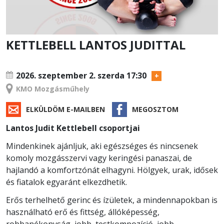
KETTLEBELL LANTOS JUDITTAL
TANFOLYAM
2026. szeptember 2.
szerda 17:30
KMO Mozgásműhely
ELKÜLDÖM E-MAILBEN
MEGOSZTOM
Lantos Judit Kettlebell csoportjai
Mindenkinek ajánljuk, aki egészséges és nincsenek
komoly mozgásszervi vagy keringési panaszai, de
hajlandó a komfortzónát elhagyni. Hölgyek, urak, idősek
és fiatalok egyaránt elkezdhetik.
Erős terhelhető gerinc és ízületek, a mindennapokban is
használható erő és fittség, állóképesség,
robbanékonyság, jobb testkompozíció, jobb