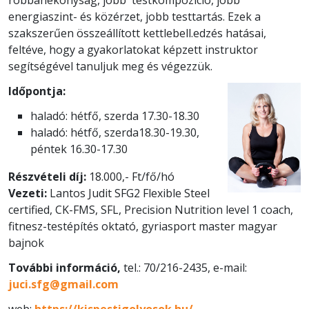
energiaszint- és közérzet, jobb testtartás. Ezek a
szakszerűen összeállított kettlebell.edzés hatásai,
feltéve, hogy a gyakorlatokat képzett instruktor
segítségével tanuljuk meg és végezzük.
Időpontja:
haladó: hétfő, szerda 17.30-18.30
haladó: hétfő, szerda18.30-19.30,
péntek 16.30-17.30
Részvételi díj:
18.000,- Ft/fő/hó
Vezeti:
Lantos Judit SFG2 Flexible Steel
certified, CK-FMS, SFL, Precision Nutrition level 1 coach,
fitnesz-testépítés oktató, gyriasport master magyar
bajnok
További információ,
tel.: 70/216-2435, e-mail:
juci.sfg@gmail.com
web:
https://kispestigolyosok.hu/