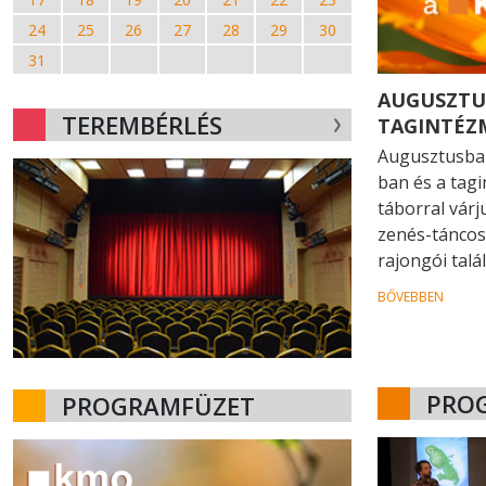
24
25
26
27
28
29
30
31
1
2
3
4
5
6
AUGUSZTU
TEREMBÉRLÉS
TAGINTÉZ
Augusztusban
ban és a tag
táborral várj
zenés-táncos
rajongói talá
BŐVEBBEN
PRO
PROGRAMFÜZET