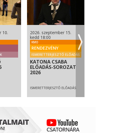
 10.
2026. szeptember 15.
2026. szeptember 18
kedd 18:00
péntek 18:00
KMO
KMO
RENDEZVÉNY
TANFOLYAM
K
ISMERETTERJESZTŐ ELŐADÁS
EGYÉB FOGLALKOZÁSO
Ő
KATONA CSABA
HANGFÜRDŐ
6
ELŐADÁS-SOROZAT
2026
ISMERETTERJESZTŐ ELŐADÁS
EGYÉB FOGLALKOZÁSOK