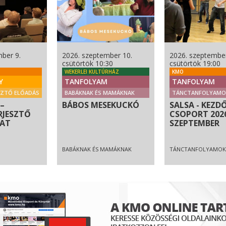
ber 9.
2026. szeptember 10.
2026. szeptember
csütörtök 10:30
csütörtök 19:00
WEKERLEI KULTÚRHÁZ
KMO
Y
TANFOLYAM
TANFOLYAM
SZTŐ ELŐADÁS
BABÁKNAK ÉS MAMÁKNAK
TÁNCTANFOLYAMO
–
BÁBOS MESEKUCKÓ
SALSA - KEZD
RJESZTŐ
CSOPORT 202
ZAT
SZEPTEMBER
BABÁKNAK ÉS MAMÁKNAK
TÁNCTANFOLYAMOK