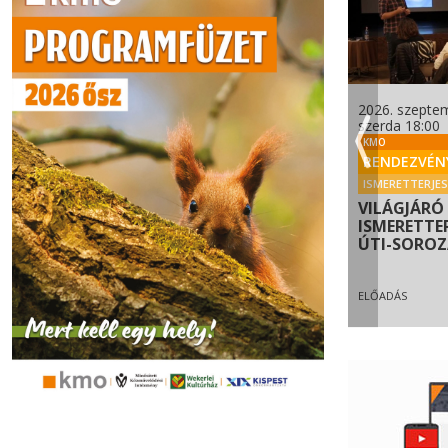
ber 13.
2026. december 17.
2026. szeptem
0
csütörtök 00:00
szerda 18:00
WEKERLEI KÖNYVTÁR
KMO
VÉNY
RENDEZVÉNY
RENDEZVÉN
CSALÁDI PROGRAM
ISMERETTERJE
TAND-UP
ONLINE! FOTÓS
VILÁGJÁRÓ 
HÜLYÉK ELLEN
KARÁCSONYI
ISMERETTE
HANGULAT A
ÚTI-SORO
WEKERLEI ...
FOTÓS KARÁCSONYI SÉTA A
ELŐADÁS
KÖNYVTÁRBAN