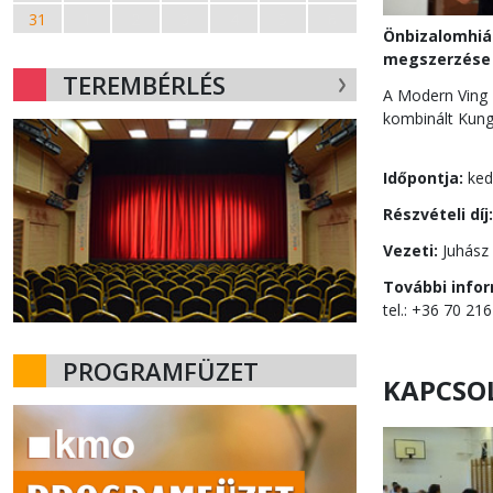
31
1
2
3
4
5
6
Önbizalomhián
megszerzése 
TEREMBÉRLÉS
A Modern Ving T
kombinált Kung 
Időpontja:
ked
Részvételi díj:
Vezeti:
Juhász 
További info
tel.: +36 70 21
PROGRAMFÜZET
KAPCSO