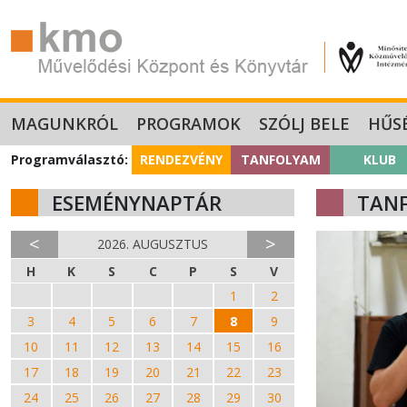
MAGUNKRÓL
PROGRAMOK
SZÓLJ BELE
HŰS
Programválasztó:
RENDEZVÉNY
TANFOLYAM
KLUB
ESEMÉNYNAPTÁR
TAN
<
>
2026. AUGUSZTUS
H
K
S
C
P
S
V
27
28
29
30
31
1
2
3
4
5
6
7
8
9
10
11
12
13
14
15
16
17
18
19
20
21
22
23
24
25
26
27
28
29
30