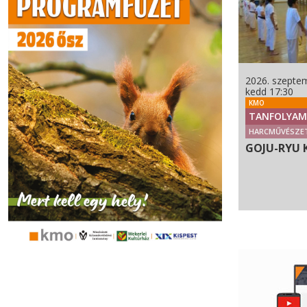
2026. szeptem
kedd 17:30
KMO
TANFOLYAM
HARCMŰVÉSZE
GOJU-RYU 