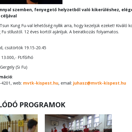
nyal szemben, fenyegető helyzetből való kikerüléshez, elége
céljával
sun Kung Fu-val lehetőség nyílik arra, hogy kezeljük ezeket! Kiváló 
Fu stílustól. 12 éves kortól ajánljuk. A beiratkozás folyamatos.
d, csütörtök 19.15-20.45
13.000,- Ft/fő/hó
Gergely (Si Fu)
rmáció
:
6-4201, web:
mvtk-kispest.hu
, email:
juhasz@mvtk-kispest.hu
LÓDÓ PROGRAMOK