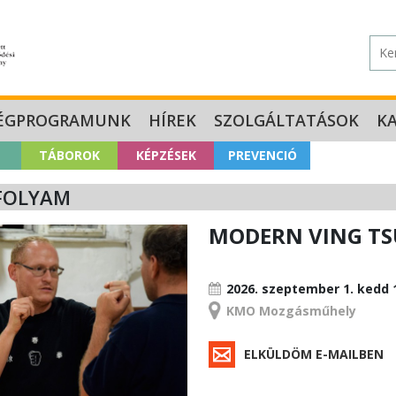
ÉGPROGRAMUNK
HÍREK
SZOLGÁLTATÁSOK
K
TÁBOROK
KÉPZÉSEK
PREVENCIÓ
FOLYAM
MODERN VING TS
TANFOLYAM
2026. szeptember 1.
kedd 
KMO Mozgásműhely
ELKÜLDÖM E-MAILBEN