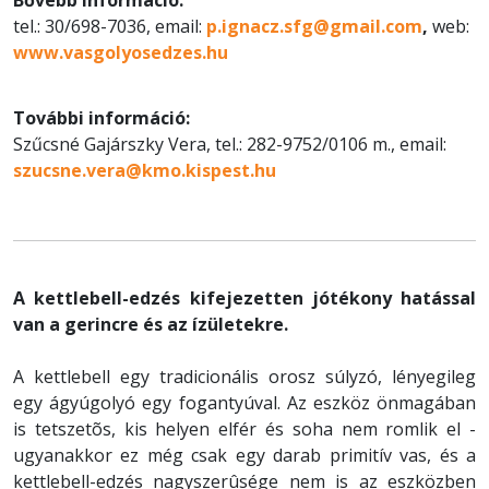
tel.: 30/698-7036, email:
p.ignacz.sfg@gmail.com
,
web:
www.vasgolyosedzes.hu
További információ:
Szűcsné Gajárszky Vera, tel.: 282-9752/0106 m., email:
szucsne.vera@kmo.kispest.hu
A kettlebell-edzés kifejezetten jótékony hatással
van a gerincre és az ízületekre.
A kettlebell egy tradicionális orosz súlyzó, lényegileg
egy ágyúgolyó egy fogantyúval. Az eszköz önmagában
is tetszetõs, kis helyen elfér és soha nem romlik el -
ugyanakkor ez még csak egy darab primitív vas, és a
kettlebell-edzés nagyszerûsége nem is az eszközben