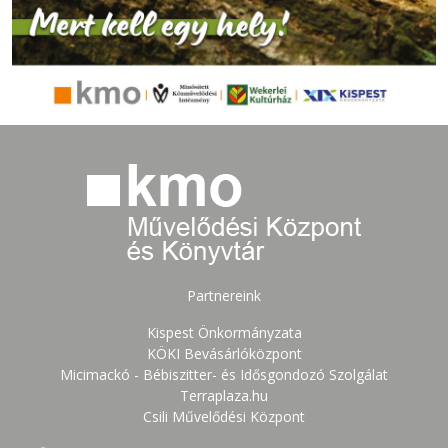
Partnereink
Kispest Önkormányzata
KÖKI Bevásárlóközpont
Micimackó - Bébiszitter- és Idősgondozó Szolgálat
Terraplaza.hu
Csili Művelődési Központ