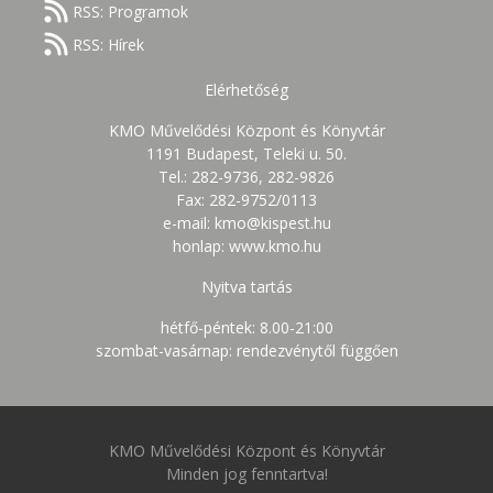
RSS: Programok
RSS: Hírek
Elérhetőség
KMO Művelődési Központ és Könyvtár
1191 Budapest, Teleki u. 50.
Tel.: 282-9736, 282-9826
Fax: 282-9752/0113
e-mail: kmo@kispest.hu
honlap: www.kmo.hu
Nyitva tartás
hétfő-péntek: 8.00-21:00
szombat-vasárnap: rendezvénytől függően
KMO Művelődési Központ és Könyvtár
Minden jog fenntartva!