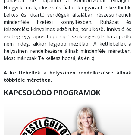
panaszai, de hajlandó a komfortzónát elhagyni.
Hölgyek, urak, idõsek és fiatalok egyaránt elkezdhetik.
Lelkes és kitartó vendégek általában részesülhetnek
mindenféle fizetési könnyítésben. Ruházat és
felszerelés: kényelmes edzõruha, törülközõ, innivaló és
esetleg egy lapos talpú cipõ szükséges (de ha a padló
nem hideg, akkor legjobb mezítláb). A kettlebellek a
helyszínen rendelkezésre állnak mindenféle méretben.
Most már csak Te kellesz hozzá, és én. :)
A kettlebellek a helyszínen rendelkezésre állnak
többféle méretben.
KAPCSOLÓDÓ PROGRAMOK