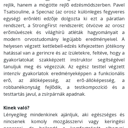
rejlik, hanem a mögötte rejlõ edzésmódszerben. Pavel
Tsatsouline, a Specnaz (az orosz különleges fegyveres
egység) erõnléti edzõje dolgozta ki ezt a páratlan
rendszert, a StrongFirst rendszerét; ötvözve az orosz
erõmûvészek és világhírû atléták hagyományait a
modern orvostudomány legújabb eredményeivel. A
helyesen végzett kettlebell-edzés kifejezetten jótékony
hatással van a gerincre és az ízületekre, feltéve, hogy a
gyakorlatokat szakképzett instruktor segítségével
tanuljuk meg és végezzük. Az egész testtel végzett
intenzív gyakorlatok eredményeképpen a funkcionális
erõ, az állóképesség, az erõ-állóképesség, a
robbanékonyság fejlõdik, a testkompozíció és a
testtartás javul, a zsírpárnák apadnak.
Kinek való?
Lényegileg mindenkinek ajánljuk, aki egészséges és
nincsenek komoly mozgásszervi vagy keringési