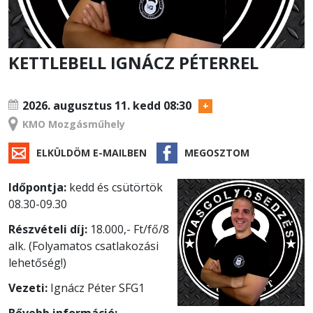
KETTLEBELL IGNÁCZ PÉTERREL
TANFOLYAM
2026. augusztus 11.
kedd 08:30
KMO Mozgásműhely
ELKÜLDÖM E-MAILBEN
MEGOSZTOM
Időpontja:
kedd és csütörtök
08.30-09.30
Részvételi díj:
18.000,- Ft/fő/8
alk. (Folyamatos csatlakozási
lehetőség!)
Vezeti:
Ignácz Péter SFG1
Bővebb információ: