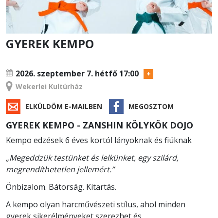
GYEREK KEMPO
TANFOLYAM
2026. szeptember 7.
hétfő 17:00
Wekerlei Kultúrház
ELKÜLDÖM E-MAILBEN
MEGOSZTOM
GYEREK KEMPO - ZANSHIN KÖLYKÖK DOJO
Kempo edzések 6 éves kortól lányoknak és fiúknak
„Megeddzük testünket és lelkünket, egy szilárd,
megrendíthetetlen jellemért.”
Önbizalom. Bátorság. Kitartás.
A kempo olyan harcművészeti stílus, ahol minden
gyerek sikerélményeket szerezhet és