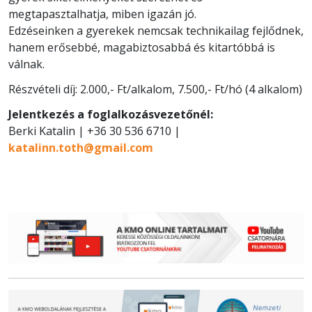
megtapasztalhatja, miben igazán jó.
Edzéseinken a gyerekek nemcsak technikailag fejlődnek,
hanem erősebbé, magabiztosabbá és kitartóbbá is
válnak.
Részvételi díj: 2.000,- Ft/alkalom, 7.500,- Ft/hó (4 alkalom)
Jelentkezés a foglalkozásvezetőnél:
Berki Katalin | +36 30 536 6710 |
katalinn.toth@gmail.com