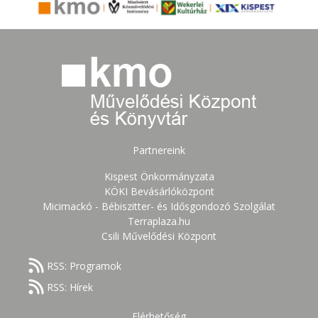
Partnereink
Kispest Önkormányzata
KÖKI Bevásárlóközpont
Micimackó - Bébiszitter- és Idősgondozó Szolgálat
Terraplaza.hu
Csili Művelődési Központ
RSS: Programok
RSS: Hírek
Elérhetőség