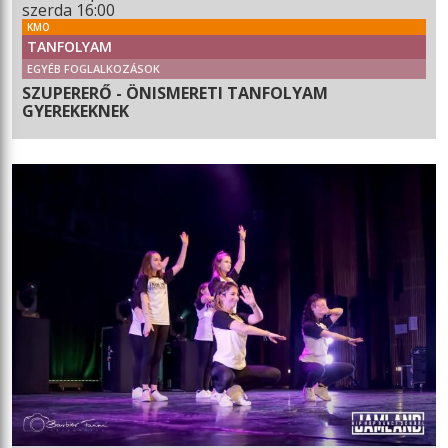
szerda 16:00
KMO
TANFOLYAM
EGYÉB FOGLALKOZÁSOK
SZUPERERŐ - ÖNISMERETI TANFOLYAM
GYEREKEKNEK