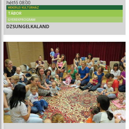
hétfő 08:00
WEKERLEI KULTÚRHÁZ
TÁBOR
GYEREKPROGRAM
DZSUNGELKALAND