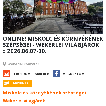
ONLINE! MISKOLC ÉS KÖRNYÉKÉNEK
SZÉPSÉGEI - WEKERLEI VILÁGJÁRÓK
:: 2026.06.07-30.
RENDEZVÉNY
Wekerlei Könyvtár
ELKÜLDÖM E-MAILBEN
MEGOSZTOM
INGYENES
Miskolc és környékének szépségei
Wekerlei világjárók