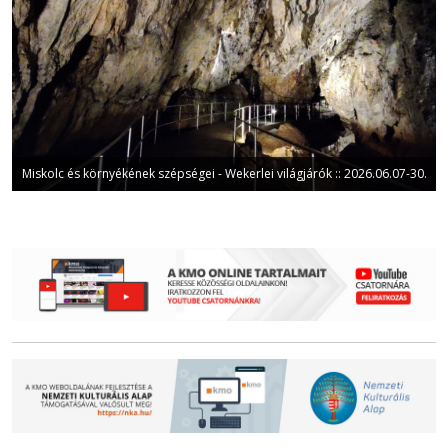
Miskolc és környékének szépségei - Wekerlei világjárók :: 2026.06.07-30.