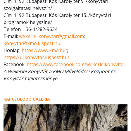
Cím: 1192 Budapest, Kós Károly tér 9. /könyvtári
szolgáltatási helyszín/
Cím: 1192 Budapest, Kós Károly tér 15. /könyvtári
programok helyszíne/
Telefon: +36-1/282-9634
E-mail:
wekerlei.konyvtar@gmail.com
;
konyvtar@kmo.kispest.hu
Honlap:
https://www.kmo.hu/
;
https://uj.konyvtar.kispest.hu/
Facebook:
https://www.facebook.com/wekerleikonyvtar
A Wekerlei Könyvtár a KMO Művelődési Központ és
Könyvtár tagintézménye.
KAPCSOLÓDÓ GALÉRIA