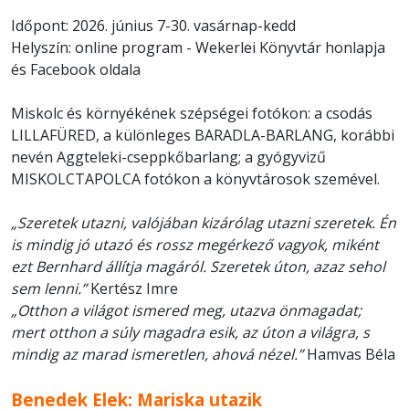
Időpont: 2026. június 7-30. vasárnap-kedd
Helyszín: online program - Wekerlei Könyvtár honlapja
és Facebook oldala
Miskolc és környékének szépségei fotókon: a csodás
LILLAFÜRED, a különleges BARADLA-BARLANG, korábbi
nevén Aggteleki-cseppkőbarlang; a gyógyvizű
MISKOLCTAPOLCA fotókon a könyvtárosok szemével.
„Szeretek utazni, valójában kizárólag utazni szeretek. Én
is mindig jó utazó és rossz megérkező vagyok, miként
ezt Bernhard állítja magáról. Szeretek úton, azaz sehol
sem lenni.”
Kertész Imre
„Otthon a világot ismered meg, utazva önmagadat;
mert otthon a súly magadra esik, az úton a világra, s
mindig az marad ismeretlen, ahová nézel.”
Hamvas Béla
Benedek Elek: Mariska utazik