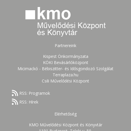
Partnereink
Kispest Önkormányzata
KÖKI Bevásárlóközpont
Micimackó - Bébiszitter- és Idősgondozó Szolgálat
Terraplaza.hu
Csili Művelődési Központ
RSS: Programok
RSS: Hírek
Elérhetőség
KMO Művelődési Központ és Könyvtár
1191 Budapest, Teleki u. 50.