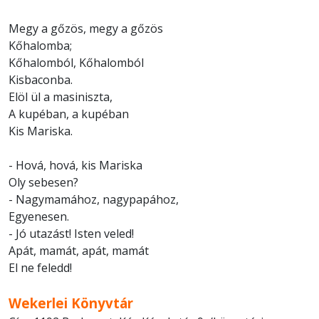
Megy a gőzös, megy a gőzös
Kőhalomba;
Kőhalomból, Kőhalomból
Kisbaconba.
Elöl ül a masiniszta,
A kupéban, a kupéban
Kis Mariska.
- Hová, hová, kis Mariska
Oly sebesen?
- Nagymamához, nagypapához,
Egyenesen.
- Jó utazást! Isten veled!
Apát, mamát, apát, mamát
El ne feledd!
Wekerlei Könyvtár