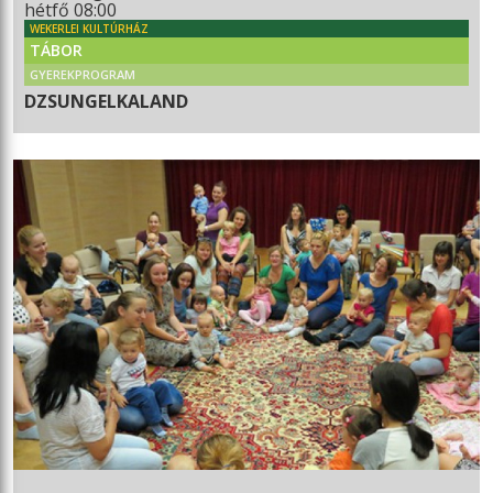
hétfő 08:00
WEKERLEI KULTÚRHÁZ
TÁBOR
GYEREKPROGRAM
DZSUNGELKALAND