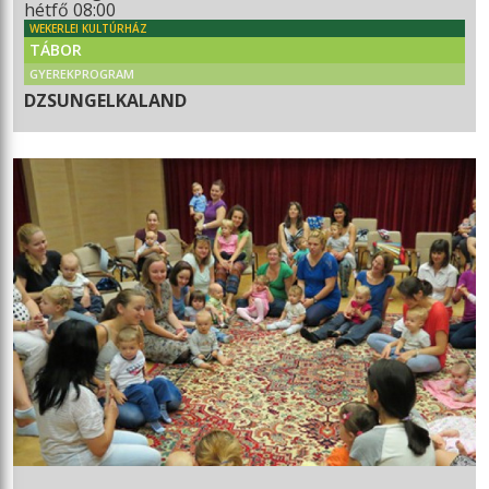
hétfő 08:00
WEKERLEI KULTÚRHÁZ
TÁBOR
GYEREKPROGRAM
DZSUNGELKALAND