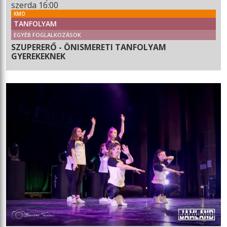
szerda 16:00
KMO
TANFOLYAM
EGYÉB FOGLALKOZÁSOK
SZUPERERŐ - ÖNISMERETI TANFOLYAM
GYEREKEKNEK