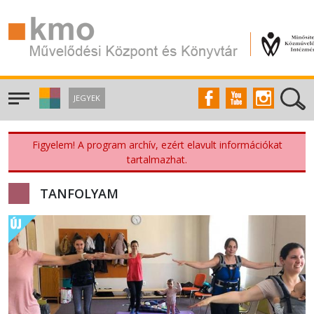
JEGYEK
Figyelem! A program archív, ezért elavult információkat
tartalmazhat.
TANFOLYAM