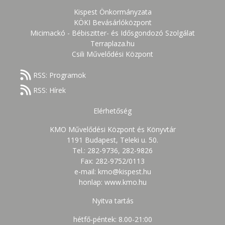
Kispest Önkormányzata
KÖKI Bevásárlóközpont
Micimackó - Bébiszitter- és Idősgondozó Szolgálat
Terraplaza.hu
Csili Művelődési Központ
RSS: Programok
RSS: Hírek
Elérhetőség
KMO Művelődési Központ és Könyvtár
1191 Budapest, Teleki u. 50.
Tel.: 282-9736, 282-9826
Fax: 282-9752/0113
e-mail: kmo@kispest.hu
honlap: www.kmo.hu
Nyitva tartás
hétfő-péntek: 8.00-21:00