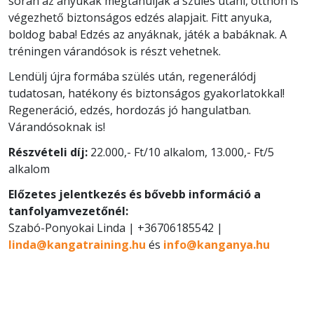
során az anyukák megtanulják a szülés utáni, otthon is
végezhető biztonságos edzés alapjait. Fitt anyuka,
boldog baba! Edzés az anyáknak, játék a babáknak. A
tréningen várandósok is részt vehetnek.
Lendülj újra formába szülés után, regenerálódj
tudatosan, hatékony és biztonságos gyakorlatokkal!
Regeneráció, edzés, hordozás jó hangulatban.
Várandósoknak is!
Részvételi díj:
22.000,- Ft/10 alkalom, 13.000,- Ft/5
alkalom
Előzetes jelentkezés és bővebb információ a
tanfolyamvezetőnél:
Szabó-Ponyokai Linda | +36706185542 |
linda@kangatraining.hu
és
info@kanganya.hu