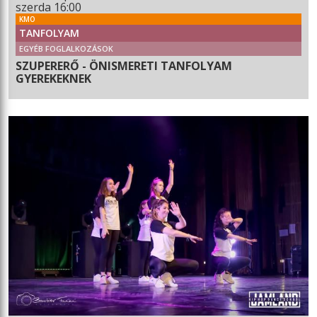
szerda 16:00
KMO
TANFOLYAM
EGYÉB FOGLALKOZÁSOK
SZUPERERŐ - ÖNISMERETI TANFOLYAM
GYEREKEKNEK