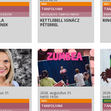
KMO
KMO
TANFOLYAM
TAN
KOZÁSOK
MOZGÁSOS TANFOLYAMOK
BABÁ
LA
KETTLEBELL IGNÁCZ
RIN
KNEK
PÉTERREL
us 31.
2026. augusztus 31.
2026
hétfő 19:00
kedd
KMO
WEKE
TANFOLYAM
TAN