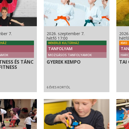
ber 7.
2026. szeptember 7.
2026
hétfő 17:00
hétfő
RHÁZ
WEKERLEI KULTÚRHÁZ
KMO
TANFOLYAM
TAN
AMOK
MOZGÁSOS TANFOLYAMOK
HAR
TNESS ÉS TÁNC
GYEREK KEMPO
TAI 
FITNESS
6 ÉVES KORTÓL