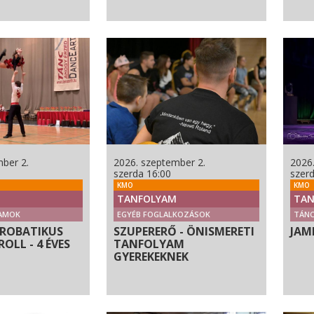
ber 2.
2026. szeptember 2.
2026
szerda 16:00
szer
KMO
KMO
TANFOLYAM
TAN
AMOK
EGYÉB FOGLALKOZÁSOK
TÁN
KROBATIKUS
SZUPERERŐ - ÖNISMERETI
JAM
OLL - 4 ÉVES
TANFOLYAM
GYEREKEKNEK