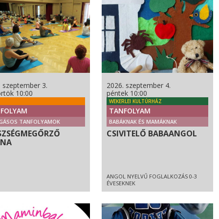
. szeptember 3.
2026. szeptember 4.
rtök 10:00
péntek 10:00
WEKERLEI KULTÚRHÁZ
FOLYAM
TANFOLYAM
GÁSOS TANFOLYAMOK
BABÁKNAK ÉS MAMÁKNAK
SZSÉGMEGŐRZŐ
CSIVITELŐ BABAANGOL
RNA
ANGOL NYELVŰ FOGLALKOZÁS 0-3
ÉVESEKNEK