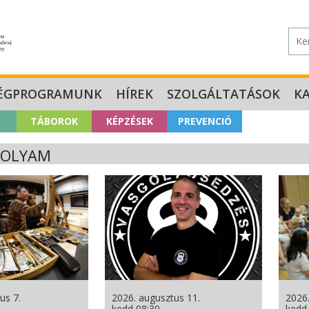
ÉGPROGRAMUNK
HÍREK
SZOLGÁLTATÁSOK
K
TÁBOROK
KÉPZÉSEK
PREVENCIÓ
FOLYAM
us 7.
2026. augusztus 11.
2026.
kedd 08:30
kedd