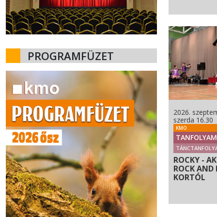
PROGRAMFÜZET
2026. szeptem
szerda 16.30
KMO
TANFOLYAM
TÁNCTANFOLY
ROCKY - A
ROCK AND R
KORTÓL