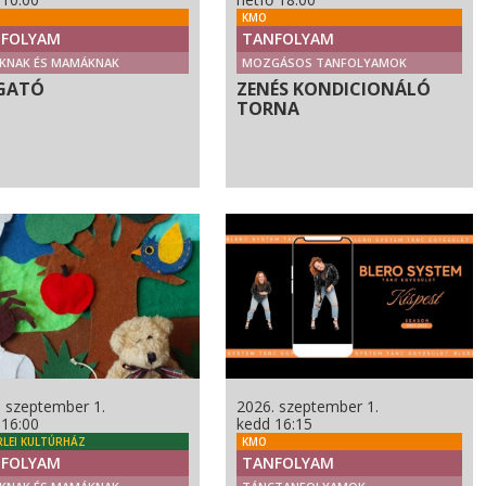
KMO
FOLYAM
TANFOLYAM
KNAK ÉS MAMÁKNAK
MOZGÁSOS TANFOLYAMOK
GATÓ
ZENÉS KONDICIONÁLÓ
TORNA
. szeptember 1.
2026. szeptember 1.
 16:00
kedd 16:15
RLEI KULTÚRHÁZ
KMO
FOLYAM
TANFOLYAM