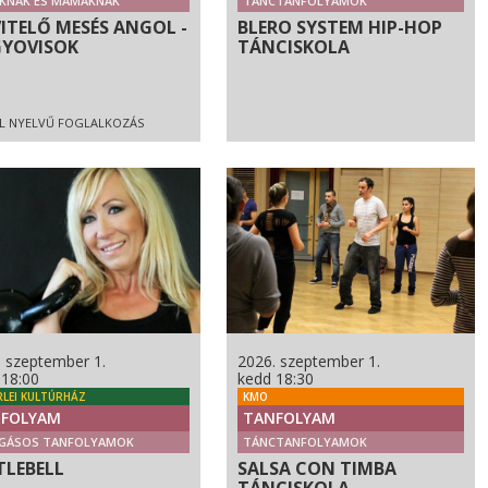
KNAK ÉS MAMÁKNAK
TÁNCTANFOLYAMOK
VITELŐ MESÉS ANGOL -
BLERO SYSTEM HIP-HOP
YOVISOK
TÁNCISKOLA
L NYELVŰ FOGLALKOZÁS
. szeptember 1.
2026. szeptember 1.
 18:00
kedd 18:30
RLEI KULTÚRHÁZ
KMO
FOLYAM
TANFOLYAM
GÁSOS TANFOLYAMOK
TÁNCTANFOLYAMOK
TLEBELL
SALSA CON TIMBA