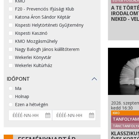
KMO
EGYÉB FOGLAL
A TE TÖRTÉ
F20 - Prevenciós Ifjúsági Klub
IRODALOMT
Katona Áron Sándor Képtár
NEKED - VE
Kispesti Helytörténeti Gyűjtemény
Kispesti Kaszinó
KMO Mozgásműhely
Nagy Balogh János kiállítóterem
Wekerlei Könyvtár
Wekerlei Kultúrház
IDŐPONT
Ma
Holnap
2026. szeptem
Ezen a hétvégén
kedd 16:30
KMO
TANFOLYAM
TÁNCTANFOLY
KLASSZIKUS