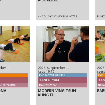
ÓL
KISOVISOK
ANGOL NYELVŰ FOGLALKOZÁS
FUNKC
ber 1.
2026. szeptember 1.
2026
kedd 19:15
szer
KMO MOZGÁSMŰHELY
KMO
TANFOLYAM
TAN
NFOLYAMOK
HARCMŰVÉSZET
BABÁ
RNA
MODERN VING TSUN
BAB
KUNG FU