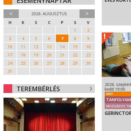
ESEMÉNYNAPTÁR
ÉVES KORT
<
>
2026. AUGUSZTUS
H
K
S
C
P
S
V
27
28
29
30
31
1
2
3
4
5
6
7
8
9
10
11
12
13
14
15
16
17
18
19
20
21
22
23
24
25
26
27
28
29
30
31
1
2
3
4
5
6
2026. szeptem
TEREMBÉRLÉS
kedd 19:00
KMO
TANFOLYAM
MOZGÁSOS TA
GERINCTO