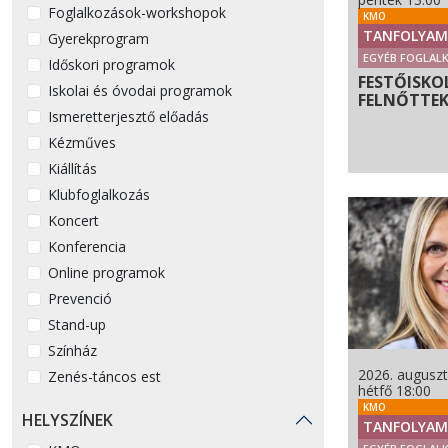
Foglalkozások-workshopok
KMO
TANFOLYAM
Gyerekprogram
EGYÉB FOGLAL
Időskori programok
FESTŐISKO
Iskolai és óvodai programok
FELNŐTTE
Ismeretterjesztő előadás
Kézműves
Kiállítás
Klubfoglalkozás
Koncert
Konferencia
Online programok
Prevenció
Stand-up
Színház
2026. auguszt
Zenés-táncos est
hétfő 18:00
KMO
HELYSZÍNEK
TANFOLYAM