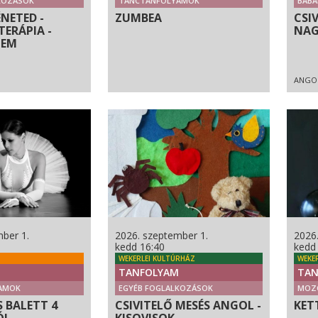
KOZÁSOK
TÁNCTANFOLYAMOK
BABÁ
NETED -
ZUMBEA
CSI
ERÁPIA -
NAG
LEM
ANGO
ber 1.
2026. szeptember 1.
2026
kedd 16:40
kedd
WEKERLEI KULTÚRHÁZ
WEKE
TANFOLYAM
TAN
AMOK
EGYÉB FOGLALKOZÁSOK
MOZ
 BALETT 4
CSIVITELŐ MESÉS ANGOL -
KET