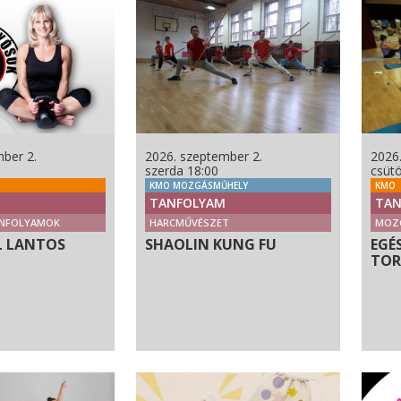
ber 2.
2026. szeptember 2.
2026
szerda 18:00
csütö
KMO MOZGÁSMŰHELY
KMO
TANFOLYAM
TAN
NFOLYAMOK
HARCMŰVÉSZET
MOZ
L LANTOS
SHAOLIN KUNG FU
EGÉ
TO