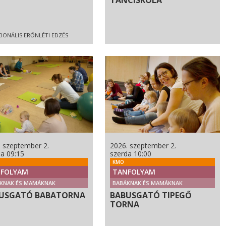
TÁNCISKOLA
IONÁLIS ERŐNLÉTI EDZÉS
. szeptember 2.
2026. szeptember 2.
da 09:15
szerda 10:00
KMO
FOLYAM
TANFOLYAM
KNAK ÉS MAMÁKNAK
BABÁKNAK ÉS MAMÁKNAK
USGATÓ BABATORNA
BABUSGATÓ TIPEGŐ
TORNA