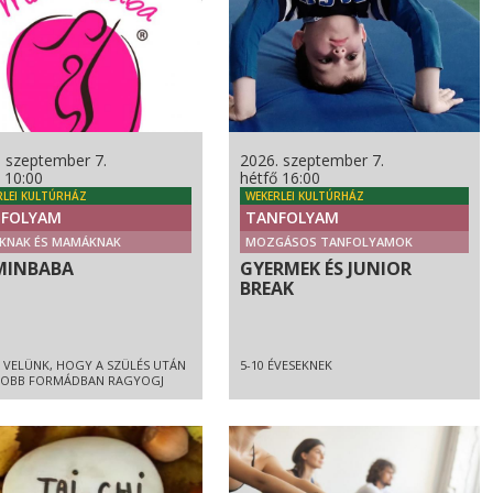
. szeptember 7.
2026. szeptember 7.
 10:00
hétfő 16:00
RLEI KULTÚRHÁZ
WEKERLEI KULTÚRHÁZ
FOLYAM
TANFOLYAM
KNAK ÉS MAMÁKNAK
MOZGÁSOS TANFOLYAMOK
INBABA
GYERMEK ÉS JUNIOR
BREAK
 VELÜNK, HOGY A SZÜLÉS UTÁN
5-10 ÉVESEKNEK
JOBB FORMÁDBAN RAGYOGJ