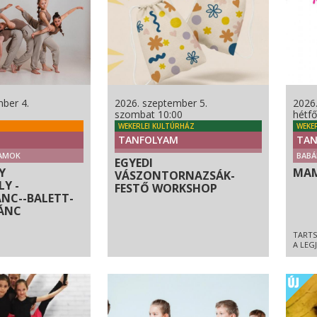
ber 4.
2026. szeptember 5.
2026
szombat 10:00
hétfő
WEKERLEI KULTÚRHÁZ
WEKE
TANFOLYAM
TAN
AMOK
BABÁ
EGYEDI
Y
MAM
VÁSZONTORNAZSÁK-
Y -
FESTŐ WORKSHOP
NC--BALETT-
ÁNC
TARTS
A LEG