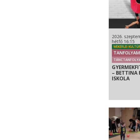
2026. szeptem
hétfő 16:15
WEKERLEI KULTÚ
TANFOLYAM
TÁNCTANFOLY
GYERMEKFI
– BETTINA 
ISKOLA