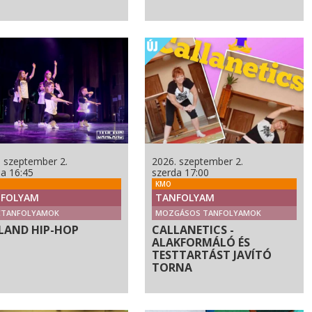
. szeptember 2.
2026. szeptember 2.
da 16:45
szerda 17:00
KMO
FOLYAM
TANFOLYAM
CTANFOLYAMOK
MOZGÁSOS TANFOLYAMOK
LAND HIP-HOP
CALLANETICS -
ALAKFORMÁLÓ ÉS
TESTTARTÁST JAVÍTÓ
TORNA