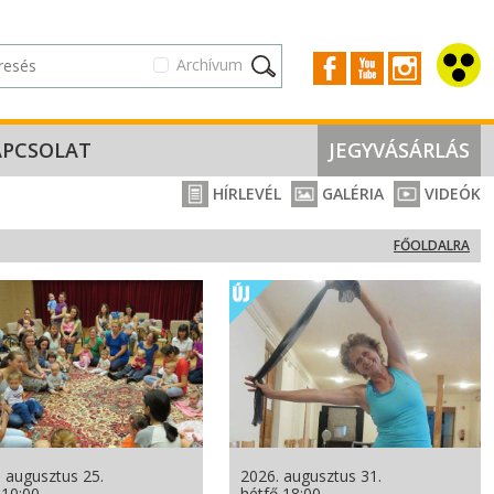
Archívum
APCSOLAT
JEGYVÁSÁRLÁS
HÍRLEVÉL
GALÉRIA
VIDEÓK
FŐOLDALRA
 augusztus 25.
2026. augusztus 31.
 10:00
hétfő 18:00