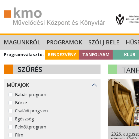
MAGUNKRÓL
PROGRAMOK
SZÓLJ BELE
HŰS
Programválasztó:
RENDEZVÉNY
TANFOLYAM
KLUB
SZŰRÉS
TAN
MŰFAJOK
Babás program
Börze
Családi program
Egészség
Felnőttprogram
2026. auguszt
Film
péntek 13:00