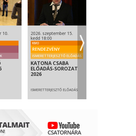
 10.
2026. szeptember 15.
2026. szeptember 18
kedd 18:00
péntek 18:00
KMO
KMO
RENDEZVÉNY
TANFOLYAM
K
ISMERETTERJESZTŐ ELŐADÁS
EGYÉB FOGLALKOZÁSO
Ő
KATONA CSABA
HANGFÜRDŐ
6
ELŐADÁS-SOROZAT
2026
ISMERETTERJESZTŐ ELŐADÁS
EGYÉB FOGLALKOZÁSOK