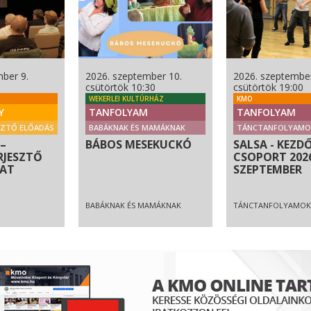
ber 9.
2026. szeptember 10.
2026. szeptember
csütörtök 10:30
csütörtök 19:00
WEKERLEI KULTÚRHÁZ
KMO
Y
TANFOLYAM
TANFOLYAM
SZTŐ ELŐADÁS
BABÁKNAK ÉS MAMÁKNAK
TÁNCTANFOLYAMO
–
BÁBOS MESEKUCKÓ
SALSA - KEZD
RJESZTŐ
CSOPORT 202
ZAT
SZEPTEMBER
BABÁKNAK ÉS MAMÁKNAK
TÁNCTANFOLYAMOK