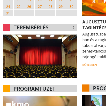
24
25
26
27
28
29
30
31
1
2
3
4
5
6
AUGUSZTU
TEREMBÉRLÉS
TAGINTÉZ
Augusztusban
ban és a tag
táborral várj
zenés-táncos
rajongói talá
BŐVEBBEN
PRO
PROGRAMFÜZET