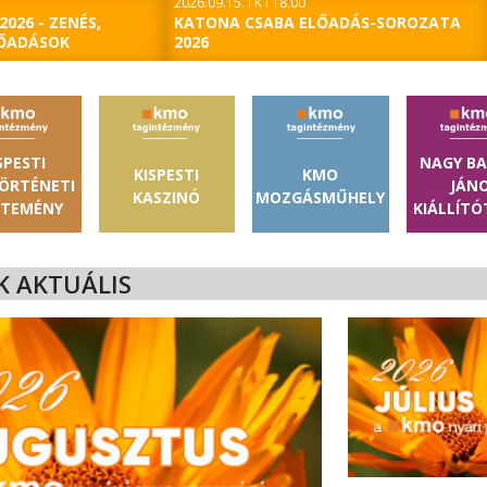
2026.09.15. I K I 18.00
026 - ZENÉS,
KATONA CSABA ELŐADÁS-SOROZATA
LŐADÁSOK
2026
SPESTI
NAGY B
KISPESTI
KMO
ÖRTÉNETI
JÁN
KASZINÓ
MOZGÁSMŰHELY
JTEMÉNY
KIÁLLÍT
K AKTUÁLIS