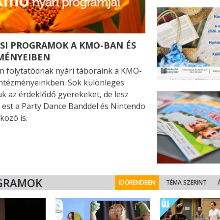
SI PROGRAMOK A KMO-BAN ÉS
MÉNYEIBEN
 folytatódnak nyári táboraink a KMO-
intézményeinkben. Sok különleges
uk az érdeklődő gyerekeket, de lesz
 est a Party Dance Banddel és Nintendo
lkozó is.
GRAMOK
IDŐRENDBEN
TÉMA SZERINT