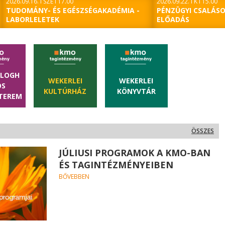
2026.09.16. I SZE I 17.00
2026.09.22. I K I 15.00
TUDOMÁNY- ÉS EGÉSZSÉGAKADÉMIA -
PÉNZÜGYI CSALÁSO
LABORLELETEK
ELŐADÁS
ALOGH
WEKERLEI
WEKERLEI
OS
KULTÚRHÁZ
KÖNYVTÁR
ÓTEREM
ÖSSZES
JÚLIUSI PROGRAMOK A KMO-BAN
ÉS TAGINTÉZMÉNYEIBEN
BŐVEBBEN