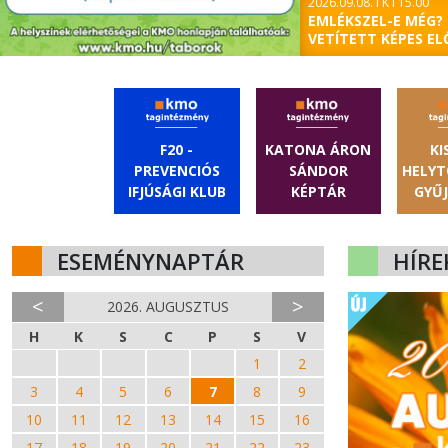
2026.09.08. I K I 15.00
EMLÉKSZEL-E MÉG? 2
VETÍTETT KÉPES E
F20 -
KATONA ÁRON
KI
PREVENCIÓS
SÁNDOR
HELYT
IFJÚSÁGI KLUB
KÉPTÁR
GYŰ
ESEMÉNYNAPTÁR
HÍRE
<
>
2026. AUGUSZTUS
H
K
S
C
P
S
V
27
28
29
30
31
1
2
3
4
5
6
7
8
9
10
11
12
13
14
15
16
17
18
19
20
21
22
23