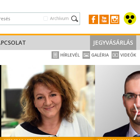
Archívum
APCSOLAT
JEGYVÁSÁRLÁS
HÍRLEVÉL
GALÉRIA
VIDEÓK