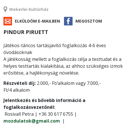
TANFOLYAM
Wekerlei Kultúrház
ELKÜLDÖM E-MAILBEN
MEGOSZTOM
PINDUR PIRUETT
Játékos-táncos tartásjavító foglalkozás 4-6 éves
óvodásoknak
A játékosság mellett a foglalkozás célja a testtudat és a
helyes testtartás kialakítása, az ahhoz szükséges izmok
erősítése, a hajlékonyság növelése.
Részvételi díj:
2.000,- Ft/alkalom vagy 7.000,-
Ft/4 alkalom
Jelentkezés és bővebb információ a
foglalkozásvezetőnél:
Rosivall Petra | +36 30 617 6755 |
mozdulatok@gmail.com
|