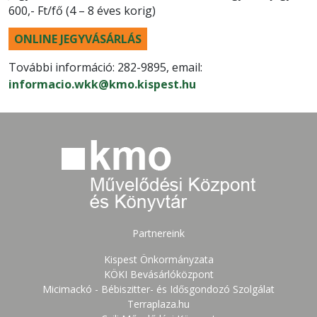
600,- Ft/fő (4 – 8 éves korig)
ONLINE JEGYVÁSÁRLÁS
További információ: 282-9895, email:
informacio.wkk@kmo.kispest.hu
Partnereink
Kispest Önkormányzata
KÖKI Bevásárlóközpont
Micimackó - Bébiszitter- és Idősgondozó Szolgálat
Terraplaza.hu