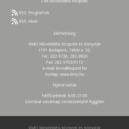
Csili Művelődési Központ
RSS: Programok
RSS: Hírek
Elérhetőség
KMO Művelődési Központ és Könyvtár
1191 Budapest, Teleki u. 50.
Tel.: 282-9736, 282-9826
Fax: 282-9752/0113
e-mail: kmo@kispest.hu
honlap: www.kmo.hu
Nyitva tartás
hétfő-péntek: 8.00-21:00
szombat-vasárnap: rendezvénytől függően
KMO Művelődési Központ és Könyvtár