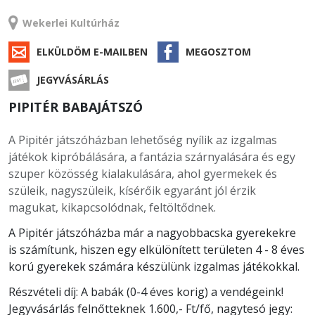
RENDEZVÉNY
Wekerlei Kultúrház
ELKÜLDÖM E-MAILBEN
MEGOSZTOM
JEGYVÁSÁRLÁS
PIPITÉR BABAJÁTSZÓ
A Pipitér játszóházban lehetőség nyílik az izgalmas
játékok kipróbálására, a fantázia szárnyalására és egy
szuper közösség kialakulására, ahol gyermekek és
szüleik, nagyszüleik, kísérőik egyaránt jól érzik
magukat, kikapcsolódnak, feltöltődnek.
A Pipitér játszóházba már a nagyobbacska gyerekekre
is számítunk, hiszen egy elkülönített területen 4 - 8 éves
korú gyerekek számára készülünk izgalmas játékokkal.
Részvételi díj: A babák (0-4 éves korig) a vendégeink!
Jegyvásárlás felnőtteknek 1.600,- Ft/fő, nagytesó jegy: