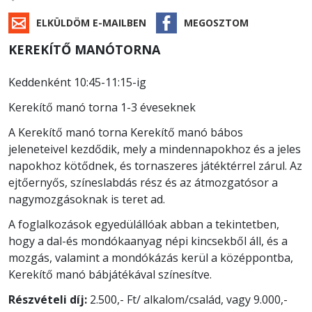
ELKÜLDÖM E-MAILBEN
MEGOSZTOM
KEREKÍTŐ MANÓTORNA
Keddenként 10:45-11:15-ig
Kerekítő manó torna 1-3 éveseknek
A Kerekítő manó torna Kerekítő manó bábos
jeleneteivel kezdődik, mely a mindennapokhoz és a jeles
napokhoz kötődnek, és tornaszeres játéktérrel zárul. Az
ejtőernyős, színeslabdás rész és az átmozgatósor a
nagymozgásoknak is teret ad.
A foglalkozások egyedülállóak abban a tekintetben,
hogy a dal-és mondókaanyag népi kincsekből áll, és a
mozgás, valamint a mondókázás kerül a középpontba,
Kerekítő manó bábjátékával színesítve.
Részvételi díj:
2.500,- Ft/ alkalom/család, vagy 9.000,-