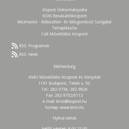
Kispest Önkormányzata
KÖKI Bevásárlóközpont
Micimackó - Bébiszitter- és Idősgondozó Szolgálat
Terraplaza.hu
Csili Művelődési Központ
RSS: Programok
RSS: Hírek
Elérhetőség
KMO Művelődési Központ és Könyvtár
1191 Budapest, Teleki u. 50.
Tel.: 282-9736, 282-9826
Fax: 282-9752/0113
e-mail: kmo@kispest.hu
honlap: www.kmo.hu
Nyitva tartás
hétfő-péntek: 8.00-21:00