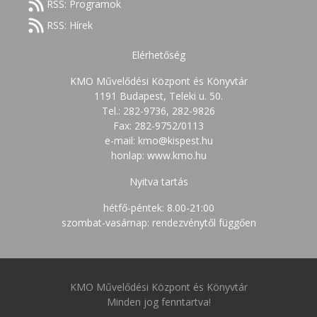
RSS: Programok
RSS: Hírek
Elérhetőség
KMO Művelődési Központ és Könyvtár
1191 Budapest, Teleki u. 50.
Tel.: 282-9736, 282-9826
Fax: 282-9752/0113
e-mail: kmo@kispest.hu
honlap: www.kmo.hu
Nyitva tartás
hétfő-péntek: 8.00-21:00
szombat-vasárnap: rendezvénytől függően
KMO Művelődési Központ és Könyvtár
Minden jog fenntartva!