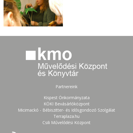
Partnereink
Kispest Önkormányzata
KÖKI Bevásárlóközpont
Micimackó - Bébiszitter- és Idősgondozó Szolgálat
Terraplaza.hu
Csili Művelődési Központ