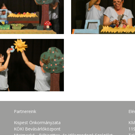
Partnereink
Elé
Kispest Önkormányzata
KM
KÖKI Bevásárlóközpont
119