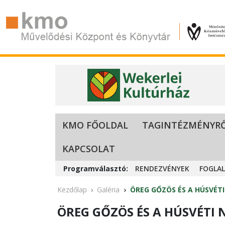
KMO FŐOLDAL
TAGINTÉZMÉNYR
KAPCSOLAT
Programválasztó:
RENDEZVÉNYEK
FOGLA
Kezdőlap
Galéria
ÖREG GŐZÖS ÉS A HÚSVÉTI N
ÖREG GŐZÖS ÉS A HÚSVÉTI NY