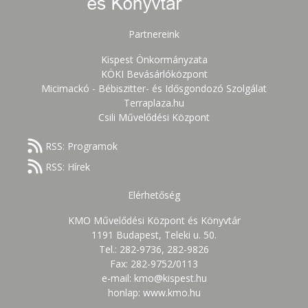
Partnereink
Kispest Önkormányzata
KÖKI Bevásárlóközpont
Micimackó - Bébiszitter- és Idősgondozó Szolgálat
Terraplaza.hu
Csili Művelődési Központ
RSS: Programok
RSS: Hírek
Elérhetőség
KMO Művelődési Központ és Könyvtár
1191 Budapest, Teleki u. 50.
Tel.: 282-9736, 282-9826
Fax: 282-9752/0113
e-mail: kmo@kispest.hu
honlap: www.kmo.hu