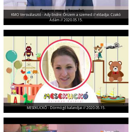
KMO Versválasztó - Ady Endre: Őrizem a szemed // előadja: Czakó
Ádám // 2020.05.15.
MESEKUCKÓ - Dörmögő kalandjai // 2020.05.15.