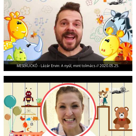
MESEKUCKÓ - Lázár Ervin: A nyúl, mint tolmács // 2020.05.25.