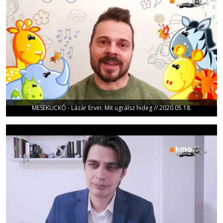
MESEKUCKÓ - Lázár Ervin: Mit ugrálsz hideg // 2020.05.18.