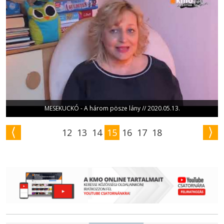
MESEKUCKÓ - A három pösze lány // 2020.05.13.
12
13
14
15
16
17
18