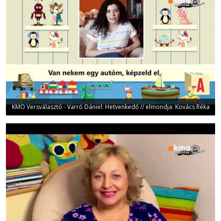
KMO Versválasztó - Varró Dániel: Hetvenkedő // elmondja: Kovács Réka