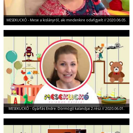
MESEKUCKÓ - Mese a kislányról, aki mindenkire odafigyelt // 2020.06.05.
MESEKUCKÓ - Gyárfás Endre: Dörmögő kalandjai 2.rész // 2020.06.01.