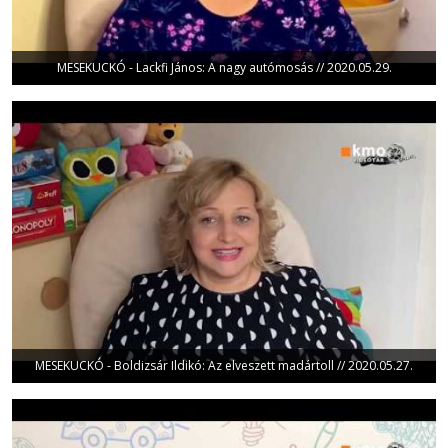
MESEKUCKÓ - Lackfi János: A nagy autómosás // 2020.05.29.
MESEKUCKÓ - Boldizsár Ildikó: Az elveszett madártoll // 2020.05.27.