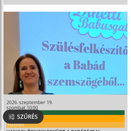
2026. szeptember 19.
szombat 10:00
WEKERLEI KULTÚRHÁZ
SZŰRÉS
RENDEZVÉNY
EGÉSZSÉG