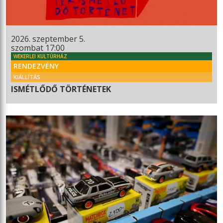
2026. szeptember 5.
szombat 17:00
WEKERLEI KULTÚRHÁZ
RENDEZVÉNY
KIÁLLÍTÁS
ISMÉTLŐDŐ TÖRTÉNETEK