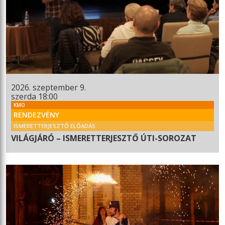
2026. szeptember 9.
szerda 18:00
KMO
RENDEZVÉNY
ISMERETTERJESZTŐ ELŐADÁS
VILÁGJÁRÓ – ISMERETTERJESZTŐ ÚTI-SOROZAT