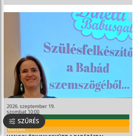
2026. szeptember 19.
szombat 10:00
WEKERLEI KULTÚRHÁZ
SZŰRÉS
RENDEZVÉNY
EGÉSZSÉG