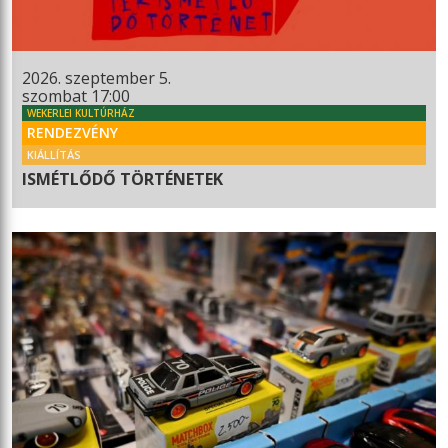
2026. szeptember 5.
szombat 17:00
WEKERLEI KULTÚRHÁZ
RENDEZVÉNY
KIÁLLÍTÁS
ISMÉTLŐDŐ TÖRTÉNETEK