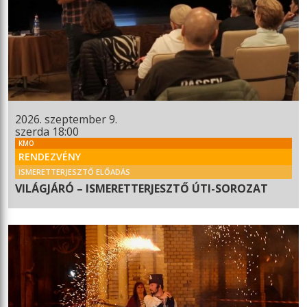
2026. szeptember 9.
szerda 18:00
KMO
RENDEZVÉNY
ISMERETTERJESZTŐ ELŐADÁS
VILÁGJÁRÓ – ISMERETTERJESZTŐ ÚTI-SOROZAT