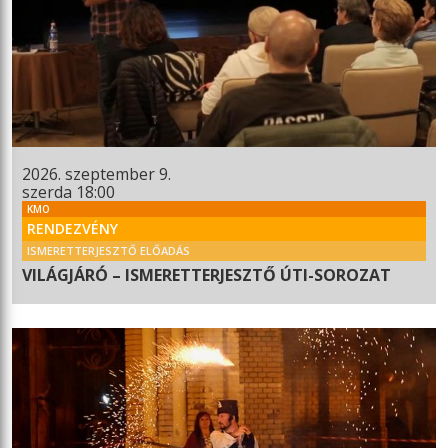
2026. szeptember 9.
szerda 18:00
KMO
RENDEZVÉNY
ISMERETTERJESZTŐ ELŐADÁS
VILÁGJÁRÓ – ISMERETTERJESZTŐ ÚTI-SOROZAT