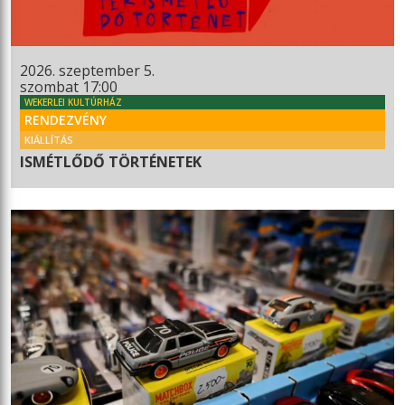
2026. szeptember 5.
szombat 17:00
WEKERLEI KULTÚRHÁZ
RENDEZVÉNY
KIÁLLÍTÁS
ISMÉTLŐDŐ TÖRTÉNETEK