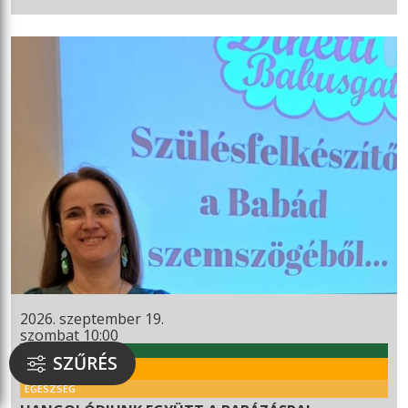
2026. szeptember 19.
szombat 10:00
WEKERLEI KULTÚRHÁZ
SZŰRÉS
RENDEZVÉNY
EGÉSZSÉG