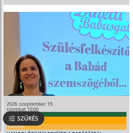
2026. szeptember 19.
szombat 10:00
WEKERLEI KULTÚRHÁZ
SZŰRÉS
RENDEZVÉNY
EGÉSZSÉG