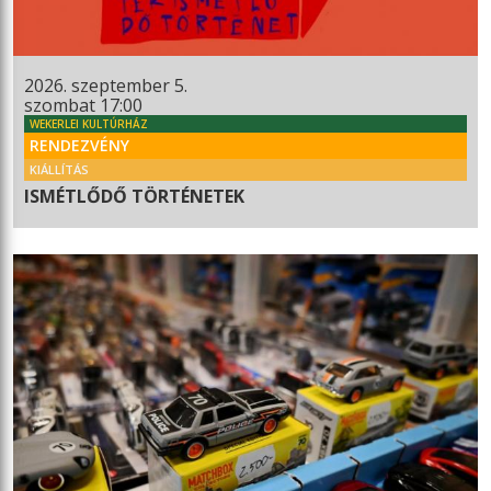
2026. szeptember 5.
szombat 17:00
WEKERLEI KULTÚRHÁZ
RENDEZVÉNY
KIÁLLÍTÁS
ISMÉTLŐDŐ TÖRTÉNETEK