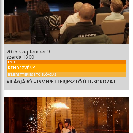
2026. szeptember 9.
szerda 18:00
KMO
RENDEZVÉNY
ISMERETTERJESZTŐ ELŐADÁS
VILÁGJÁRÓ – ISMERETTERJESZTŐ ÚTI-SOROZAT