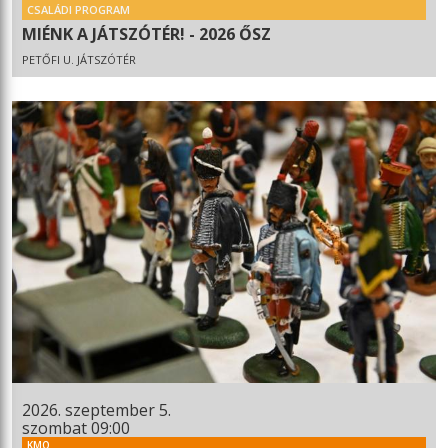
CSALÁDI PROGRAM
MIÉNK A JÁTSZÓTÉR! - 2026 ŐSZ
PETŐFI U. JÁTSZÓTÉR
2026. szeptember 5.
szombat 09:00
KMO