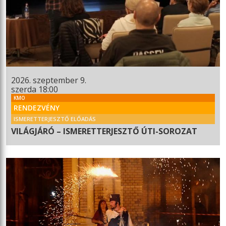
2026. szeptember 9.
szerda 18:00
KMO
RENDEZVÉNY
ISMERETTERJESZTŐ ELŐADÁS
VILÁGJÁRÓ – ISMERETTERJESZTŐ ÚTI-SOROZAT