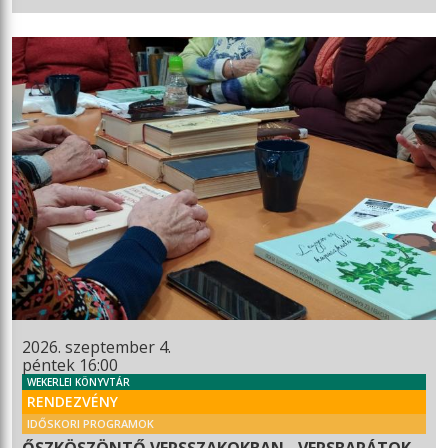
2026. szeptember 4.
péntek 16:00
WEKERLEI KÖNYVTÁR
RENDEZVÉNY
IDŐSKORI PROGRAMOK
ŐSZKÖSZÖNTŐ VERSSZAKOKBAN - VERSBARÁTOK