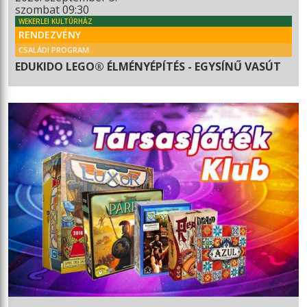
szombat 09:30
WEKERLEI KULTÚRHÁZ
RENDEZVÉNY
CSALÁDI PROGRAM
EDUKIDO LEGO® ÉLMÉNYÉPÍTÉS - EGYSÍNŰ VASÚT