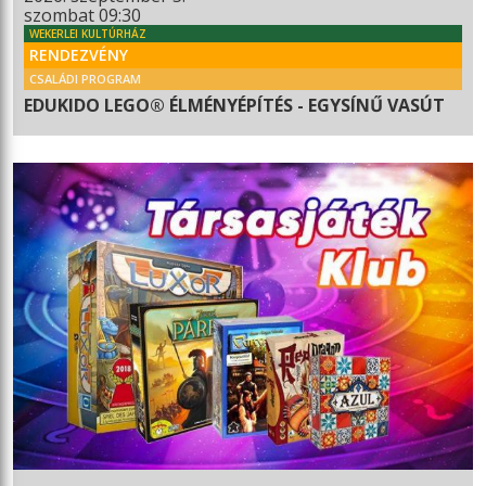
szombat 09:30
WEKERLEI KULTÚRHÁZ
RENDEZVÉNY
CSALÁDI PROGRAM
EDUKIDO LEGO® ÉLMÉNYÉPÍTÉS - EGYSÍNŰ VASÚT