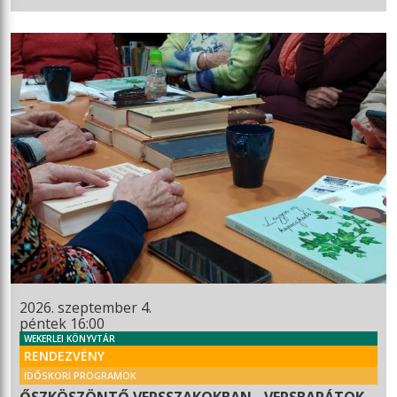
2026. szeptember 4.
péntek 16:00
WEKERLEI KÖNYVTÁR
RENDEZVÉNY
IDŐSKORI PROGRAMOK
ŐSZKÖSZÖNTŐ VERSSZAKOKBAN - VERSBARÁTOK