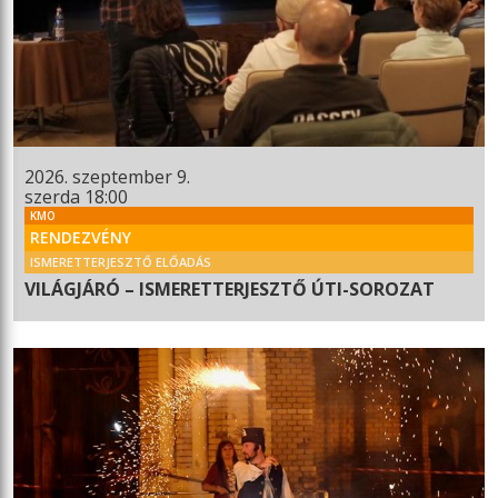
2026. szeptember 9.
szerda 18:00
KMO
RENDEZVÉNY
ISMERETTERJESZTŐ ELŐADÁS
VILÁGJÁRÓ – ISMERETTERJESZTŐ ÚTI-SOROZAT