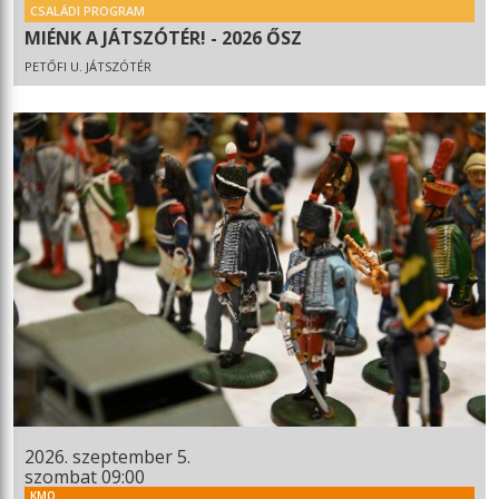
CSALÁDI PROGRAM
MIÉNK A JÁTSZÓTÉR! - 2026 ŐSZ
PETŐFI U. JÁTSZÓTÉR
2026. szeptember 5.
szombat 09:00
KMO