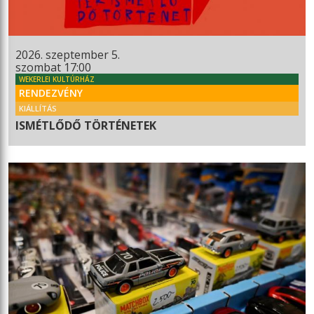
2026. szeptember 5.
szombat 17:00
WEKERLEI KULTÚRHÁZ
RENDEZVÉNY
KIÁLLÍTÁS
ISMÉTLŐDŐ TÖRTÉNETEK