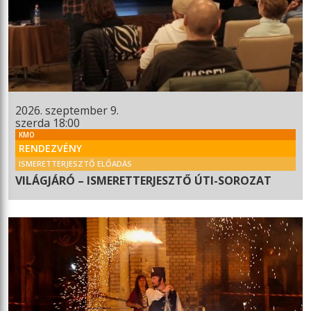
2026. szeptember 9.
szerda 18:00
KMO
RENDEZVÉNY
ISMERETTERJESZTŐ ELŐADÁS
VILÁGJÁRÓ – ISMERETTERJESZTŐ ÚTI-SOROZAT