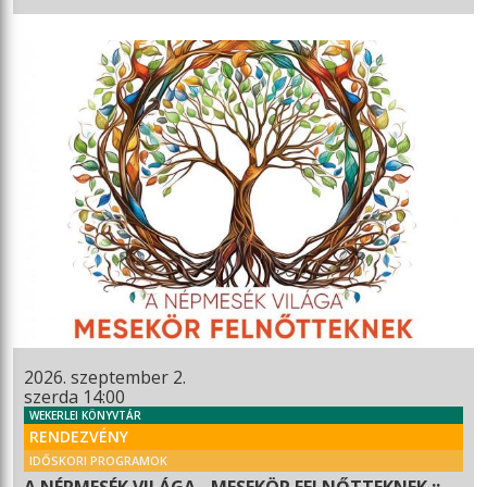
2026. szeptember 2.
szerda 14:00
WEKERLEI KÖNYVTÁR
RENDEZVÉNY
IDŐSKORI PROGRAMOK
A NÉPMESÉK VILÁGA - MESEKÖR FELNŐTTEKNEK ::