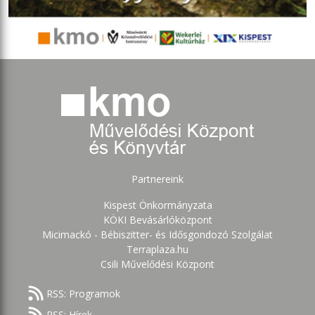
Partnereink
Kispest Önkormányzata
KÖKI Bevásárlóközpont
Micimackó - Bébiszitter- és Idősgondozó Szolgálat
Terraplaza.hu
Csili Művelődési Központ
RSS: Programok
RSS: Hírek