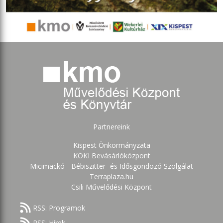
Partnereink
Kispest Önkormányzata
KÖKI Bevásárlóközpont
Micimackó - Bébiszitter- és Idősgondozó Szolgálat
Terraplaza.hu
Csili Művelődési Központ
RSS: Programok
RSS: Hírek