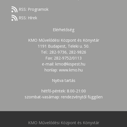
RSS: Programok
RSS: Hírek
Elérhetőség
KMO Művelődési Központ és Könyvtár
1191 Budapest, Teleki u. 50.
Tel.: 282-9736, 282-9826
Fax: 282-9752/0113
e-mail: kmo@kispest.hu
honlap: www.kmo.hu
Nyitva tartás
hétfő-péntek: 8.00-21:00
szombat-vasárnap: rendezvénytől függően
KMO Művelődési Központ és Könyvtár