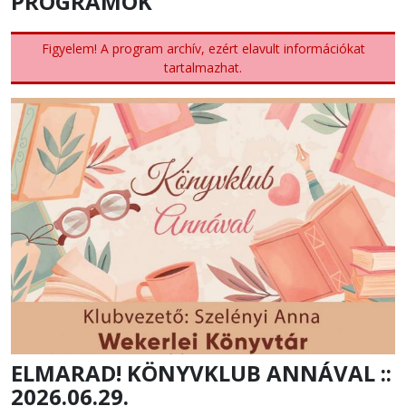
PROGRAMOK
Figyelem! A program archív, ezért elavult információkat
tartalmazhat.
ELMARAD! KÖNYVKLUB ANNÁVAL ::
2026.06.29.