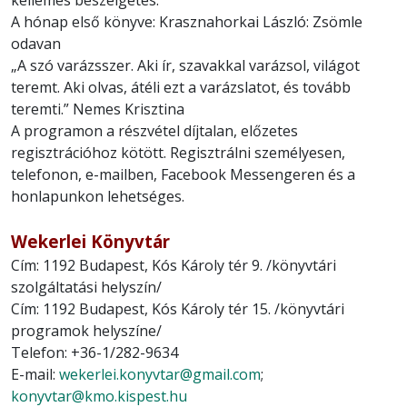
A hónap első könyve: Krasznahorkai László: Zsömle
odavan
„A szó varázsszer. Aki ír, szavakkal varázsol, világot
teremt. Aki olvas, átéli ezt a varázslatot, és tovább
teremti.” Nemes Krisztina
A programon a részvétel díjtalan, előzetes
regisztrációhoz kötött. Regisztrálni személyesen,
telefonon, e-mailben, Facebook Messengeren és a
honlapunkon lehetséges.
Wekerlei Könyvtár
Cím: 1192 Budapest, Kós Károly tér 9. /könyvtári
szolgáltatási helyszín/
Cím: 1192 Budapest, Kós Károly tér 15. /könyvtári
programok helyszíne/
Telefon: +36-1/282-9634
E-mail:
wekerlei.konyvtar@gmail.com
;
konyvtar@kmo.kispest.hu