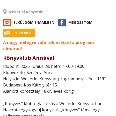
RENDEZVÉNY
Wekerlei Könyvtár
ELKÜLDÖM E-MAILBEN
MEGOSZTOM
INGYENES
A nagy melegre való tekintettel a program
elmarad!
Könyvklub Annával
Időpont: 2026. június 29. hétfő 17.00-19.00
Klubvezető: Szelényi Anna
Helyszín: Wekerlei Könyvtár programhelyszíne - 1192
Budapest, Kós Károly tér 15.
Ajánlott korosztály: 18-99 éves korig
„Könyves” klubfoglalkozás a Wekerlei Könyvtárban.
Havonta egy-egy új könyv, új „könyves” téma, egy
kellemes beszélgetés.