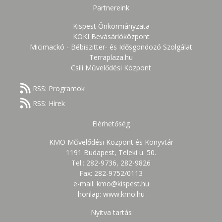
Partnereink
Kispest Önkormányzata
KÖKI Bevásárlóközpont
Micimackó - Bébiszitter- és Idősgondozó Szolgálat
Terraplaza.hu
Csili Művelődési Központ
RSS: Programok
RSS: Hírek
Elérhetőség
KMO Művelődési Központ és Könyvtár
1191 Budapest, Teleki u. 50.
Tel.: 282-9736, 282-9826
Fax: 282-9752/0113
e-mail: kmo@kispest.hu
honlap: www.kmo.hu
Nyitva tartás