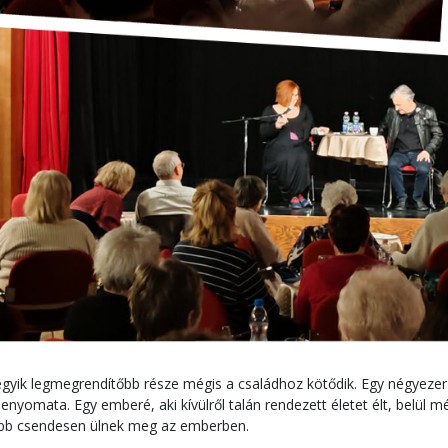
egyik legmegrendítőbb része mégis a családhoz kötődik. Egy négyez
 lenyomata. Egy emberé, aki kívülről talán rendezett életet élt, belül
bb csendesen ülnek meg az emberben.