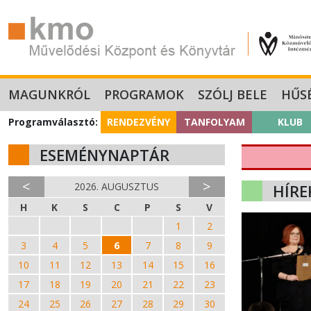
MAGUNKRÓL
PROGRAMOK
SZÓLJ BELE
HŰS
Programválasztó:
RENDEZVÉNY
TANFOLYAM
KLUB
ESEMÉNYNAPTÁR
<
>
2026. AUGUSZTUS
HÍRE
H
K
S
C
P
S
V
27
28
29
30
31
1
2
3
4
5
6
7
8
9
10
11
12
13
14
15
16
17
18
19
20
21
22
23
24
25
26
27
28
29
30