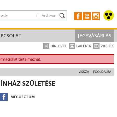
Archívum
APCSOLAT
JEGYVÁSÁRLÁS
HÍRLEVÉL
GALÉRIA
VIDEÓK
nformációkat tartalmazhat.
VISSZA
FŐOLDALRA
ZÍNHÁZ SZÜLETÉSE
MEGOSZTOM