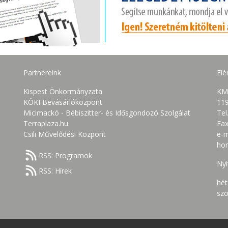
Partnereink
Elé
Kispest Önkormányzata
KM
KÖKI Bevásárlóközpont
119
Micimackó - Bébiszitter- és Idősgondozó Szolgálat
Tel
Terraplaza.hu
Fax
Csili Művelődési Központ
e-m
ho
RSS: Programok
Nyi
RSS: Hírek
hét
szo