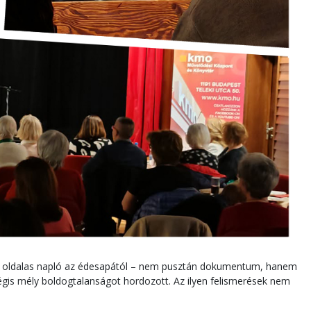
er oldalas napló az édesapától – nem pusztán dokumentum, hanem
 mégis mély boldogtalanságot hordozott. Az ilyen felismerések nem