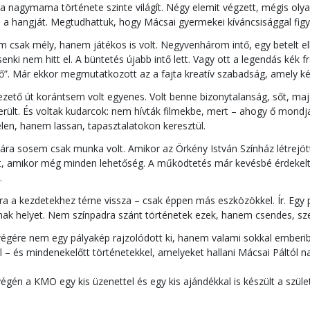
 nagymama története szinte világít. Négy elemit végzett, mégis olyan
zi a hangját. Megtudhattuk, hogy Mácsai gyermekei kíváncsisággal figyel
 csak mély, hanem játékos is volt. Negyvenhárom intő, egy betelt el
senki nem hitt el. A büntetés újabb intő lett. Vagy ott a legendás kék f
ő”. Már ekkor megmutatkozott az a fajta kreatív szabadság, amely ké
ezető út korántsem volt egyenes. Volt benne bizonytalanság, sőt, ma
ült. És voltak kudarcok: nem hívták filmekbe, mert – ahogy ő mondja
len, hanem lassan, tapasztalatokon keresztül.
ra sosem csak munka volt. Amikor az Örkény István Színház létrejött
t, amikor még minden lehetőség. A működtetés már kevésbé érdekelt
.
ra a kezdetekhez térne vissza – csak éppen más eszközökkel. Ír. Egy
nak helyet. Nem színpadra szánt történetek ezek, hanem csendes, sz
égére nem egy pályakép rajzolódott ki, hanem valami sokkal emberibb
 – és mindenekelőtt történetekkel, amelyeket hallani Mácsai Páltól n
égén a KMO egy kis üzenettel és egy kis ajándékkal is készült a szü