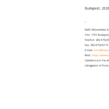
Budapest, 2026
--
KMO Művelődési Kö
Cím: 1191 Budapest
Telefon: 282-9752/
Fax: 282-9752/0113
E-mail:
kmo@kispe
Web:
https://www.
Csatlakozzon Face
Látogasson el Yout