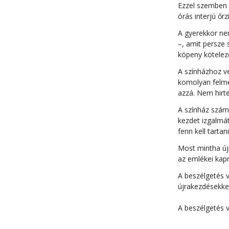
Ezzel szemben a
órás interjú őr
A gyerekkor nem
–, amit persze 
köpeny kötelez
A színházhoz v
komolyan felmer
azzá. Nem hirte
A színház számá
kezdet izgalmá
fenn kell tartani
Most mintha új
az emlékei kap
A beszélgetés v
újrakezdésekkel
A beszélgetés v