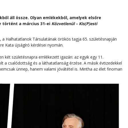
ből áll össze. Olyan emlékekből, amelyek elsőre
y történt a március 31-ei
Közvetlenül – Kis(P)esti
, a Halhatatlanok Társulatának örökös tagja 65. születésnapján
ere Kata újságíró kérdései nyomán.
en két születésnapra emlékezett igazán: az egyik egy 11.
olt a csalódottság és a láthatatlanság érzése. A másik évtizedekkel
nemcsak ünnep, hanem valami jóvátétel is. Mintha az élet finoman