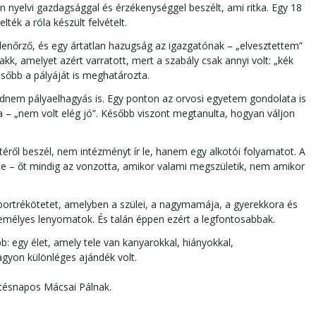
 nyelvi gazdagsággal és érzékenységgel beszélt, ami ritka. Egy 18
ték a róla készült felvételt.
lenőrző, és egy ártatlan hazugság az igazgatónak – „elvesztettem”
rakk, amelyet azért varratott, mert a szabály csak annyi volt: „kék
sőbb a pályáját is meghatározta.
jdnem pályaelhagyás is. Egy ponton az orvosi egyetem gondolata is
 – „nem volt elég jó”. Később viszont megtanulta, hogyan váljon
éről beszél, nem intézményt ír le, hanem egy alkotói folyamatot. A
e – őt mindig az vonzotta, amikor valami megszületik, nem amikor
 portrékötetet, amelyben a szülei, a nagymamája, a gyerekkora és
emélyes lenyomatok. És talán éppen ezért a legfontosabbak.
: egy élet, amely tele van kanyarokkal, hiányokkal,
agyon különléges ajándék volt.
letésnapos Mácsai Pálnak.