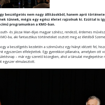
gy beszélgetés nem nagy állításokból, hanem apró történetek
nek tűnnek, mégis egy egész életet rajzolnak ki. Ezúttal is íg
című programunkon a KMO-ban.
ssuth- és Jászai Mari-díjas magyar színész, rendező, érdemes művész
 KMO-ba, aki fantasztikus történeteket osztott meg az életéből Szem
ogy a beszélgetés kezdetén a színművész egy hiányt idézett fel, hisz
it egyszerűen elfelejtettek. Egy gyerekkori pillanatra, amelyben ott v
zületésnap – már egy szerető közegben, ahol a társulat meglepetése 
t egyszer elmulasztott.