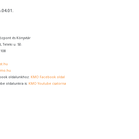
.04.01.
zpont és Könyvtár
, Teleki u. 50.
0108
st.hu
kmo.hu
book oldalunkhoz:
KMO Facebook oldal
ube oldalunkra is:
KMO Youtube csatorna