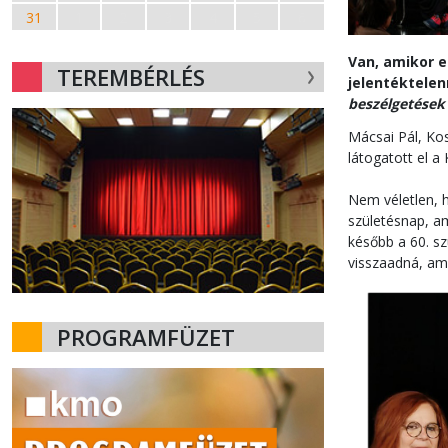
31
1
2
3
4
5
6
Van, amikor e
TEREMBÉRLÉS
jelentéktelen
beszélgetések
Mácsai Pál, Ko
látogatott el a
Nem véletlen, h
születésnap, am
később a 60. s
visszaadná, ami
PROGRAMFÜZET