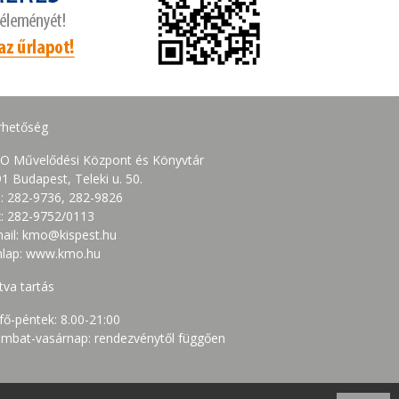
rhetőség
O Művelődési Központ és Könyvtár
1 Budapest, Teleki u. 50.
.: 282-9736, 282-9826
: 282-9752/0113
ail: kmo@kispest.hu
nlap: www.kmo.hu
tva tartás
fő-péntek: 8.00-21:00
mbat-vasárnap: rendezvénytől függően