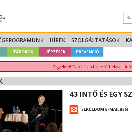
ÉGPROGRAMUNK
HÍREK
SZOLGÁLTATÁSOK
K
TÁBOROK
KÉPZÉSEK
PREVENCIÓ
Figyelem! Ez a hír archív, ezért elavult i
K
43 INTŐ ÉS EGY S
ELKÜLDÖM E-MAILBEN