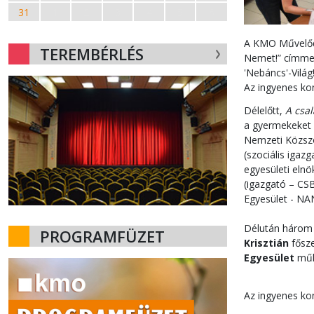
31
1
2
3
4
5
6
A KMO Művelődé
TEREMBÉRLÉS
Nemet!” címmel
'Nebáncs'-Világ!
Az ingyenes kon
Délelőtt,
A csa
a gyermekeket é
Nemzeti Közszo
(szociális igaz
egyesületi elnö
(igazgató – CSB
Egyesület - NA
Délután három 
PROGRAMFÜZET
Krisztián
fősz
Egyesület
műk
Az ingyenes kon