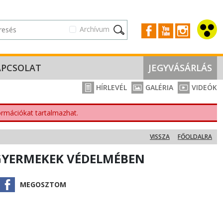
Archívum
APCSOLAT
JEGYVÁSÁRLÁS
HÍRLEVÉL
GALÉRIA
VIDEÓK
nformációkat tartalmazhat.
VISSZA
FŐOLDALRA
GYERMEKEK VÉDELMÉBEN
MEGOSZTOM