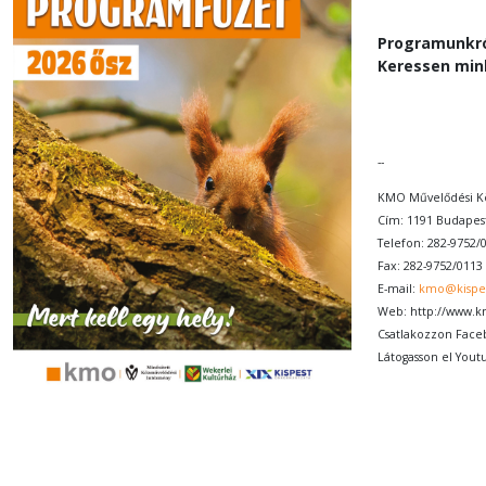
Programunkr
Keressen mi
--
KMO Művelődési K
Cím: 1191 Budapest
Telefon: 282-9752/
Fax: 282-9752/0113
E-mail:
kmo@kispe
Web:
http://www.
Csatlakozzon Face
Látogasson el Yout