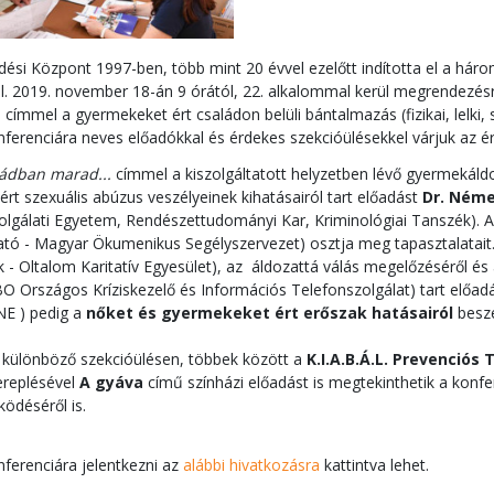
si Központ 1997-ben, több mint 20 évvel ezelőtt indította el a hár
. 2019. november 18-án 9 órától, 22. alkalommal kerül megrendezésr
 címmel a gyermekeket ért családon belüli bántalmazás (fizikai, lelki, 
ferenciára neves előadókkal és érdekes szekcióülésekkel várjuk az é
ládban marad...
címmel a kiszolgáltatott helyzetben lévő gyermekáldo
rt szexuális abúzus veszélyeinek kihatásairól tart előadást
Dr. Néme
lgálati Egyetem, Rendészettudományi Kar, Kriminológiai Tanszék). A 
gató - Magyar Ökumenikus Segélyszervezet) osztja meg tapasztalatait. 
k - Oltalom Karitatív Egyesület), az
áldozattá válás megelőzéséről és
O Országos Kríziskezelő és Információs Telefonszolgálat) tart előad
NE ) pedig a
nőket és gyermekeket ért erőszak hatásairól
beszé
különböző szekcióülésen,
többek között a
K.I.A.B.Á.L. Prevenciós
ereplésével
A gyáva
című színházi előadást is megtekinthetik a konfe
ödéséről is.
ferenciára jelentkezni az
alábbi hivatkozásra
kattintva lehet.