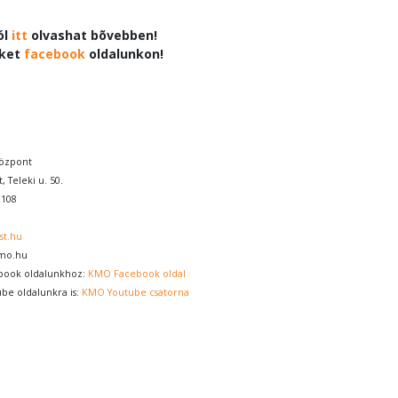
ól
itt
olvashat bõvebben!
nket
facebook
oldalunkon!
özpont
, Teleki u. 50.
0108
st.hu
kmo.hu
book oldalunkhoz:
KMO Facebook oldal
ube oldalunkra is:
KMO Youtube csatorna