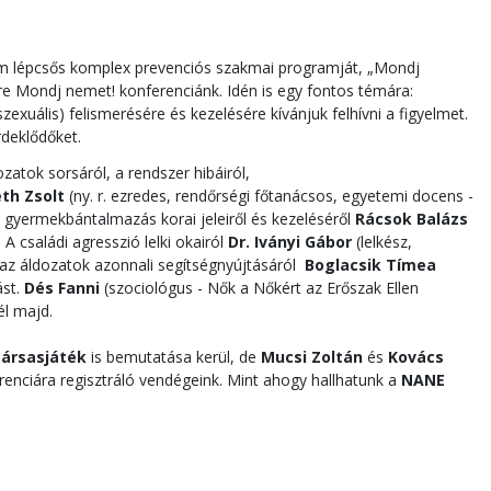
om lépcsős komplex prevenciós szakmai programját, „Mondj
e Mondj nemet! konferenciánk. Idén is egy fontos témára:
szexuális) felismerésére és kezelésére kívánjuk felhívni a figyelmet.
rdeklődőket.
zatok sorsáról, a rendszer hibáiról,
th Zsolt
(ny. r. ezredes, rendőrségi főtanácsos, egyetemi docens -
gyermekbántalmazás korai jeleiről és kezeléséről
Rácsok Balázs
A családi agresszió lelki okairól
Dr. Iványi Gábor
(lelkész,
 az áldozatok azonnali segítségnyújtásáról
Boglacsik Tímea
ást.
Dés Fanni
(szociológus - Nők a Nőkért az Erőszak Ellen
l majd.
 Társasjáték
is bemutatása kerül, de
Mucsi Zoltán
és
Kovács
renciára regisztráló vendégeink. Mint ahogy hallhatunk a
NANE