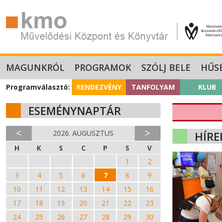
MAGUNKRÓL
PROGRAMOK
SZÓLJ BELE
HŰS
Programválasztó:
RENDEZVÉNY
TANFOLYAM
KLUB
ESEMÉNYNAPTÁR
<
>
2026. AUGUSZTUS
HÍRE
H
K
S
C
P
S
V
27
28
29
30
31
1
2
3
4
5
6
7
8
9
10
11
12
13
14
15
16
17
18
19
20
21
22
23
24
25
26
27
28
29
30