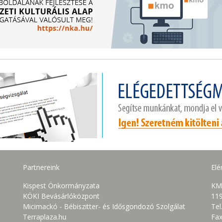
Partnereink
Elé
Kispest Önkormányzata
KM
KÖKI Bevásárlóközpont
119
Micimackó - Bébiszitter- és Idősgondozó Szolgálat
Tel
Terraplaza.hu
Fax