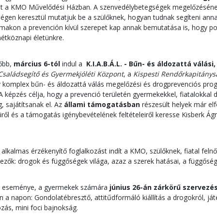
t a KMO Művelődési Házban.
A szenvedélybetegségek megelőzésének
égen keresztül mutatjuk be a szülőknek, hogyan tudnak segíteni an
lmakon a prevención kívül szerepet kap annak bemutatása is, hogy p
hétköznapi életünkre.
őbb,
március 6-tól
indul a
K.I.A.B.Á.L. -
Bűn-
és áldozattá válási
 Családsegítő és Gyermekjóléti Központ
, a
Kispesti Rendőrkapitánys
y komplex bűn- és áldozattá válás megelőzési és drogprevenciós prog
 A képzés célja, hogy a prevenció területén gyermekekkel, fiatalokk
 sajátítsanak el. Az
állami támogatásban
részesült
helyek már elf
iről és a támogatás igénybevételének feltételeiről keresse Kisberk Ág
8 alkalmas érzékenyítő foglalkozást indít a KMO, szülőknek, fiatal fel
zők: drogok és függőségek világa, azaz a szerek hatásai, a függőség k
ró eseménye, a gyermekek számára
június 26-án zárkörű szervezé
a napon: Gondolatébresztő, attitűdformáló kiállítás a drogokról, játék
zás, mini foci bajnokság.