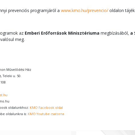
nyi prevenciós programjáról a
www.kmo.hu/prevencio/
oldalon tájé
programok az
Emberi Erőforrások Minisztériuma
megbízásából,
a 
 valósul meg.
thon Mûvelõdési Ház
, Teleki u. 50.
0108
st.hu
kmo.hu
book oldalunkhoz:
KMO Facebook oldal
ube oldalunkra is:
KMO Youtube csatorna