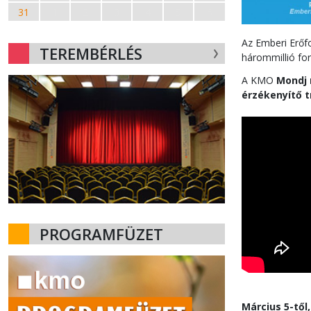
31
1
2
3
4
5
6
Az Emberi Erőf
TEREMBÉRLÉS
hárommillió fo
A KMO
Mondj 
érzékenyítő t
PROGRAMFÜZET
Március 5-től