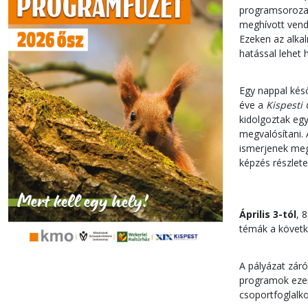
programsoroza
meghívott vend
Ezeken az alka
hatással lehet 
Egy nappal kés
éve a
Kispesti
kidolgoztak eg
megvalósítani.
ismerjenek meg,
képzés részlete
Április 3-tól
, 
témák a követke
A pályázat zá
programok ezen 
csoportfoglalko