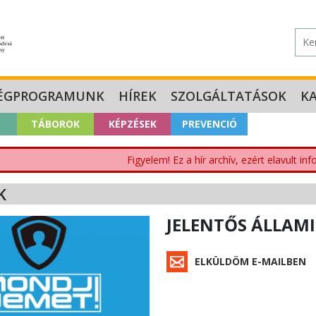
ÉGPROGRAMUNK
HÍREK
SZOLGÁLTATÁSOK
K
TÁBOROK
KÉPZÉSEK
PREVENCIÓ
Figyelem! Ez a hír archív, ezért elavult i
K
JELENTŐS ÁLLAM
ELKÜLDÖM E-MAILBEN