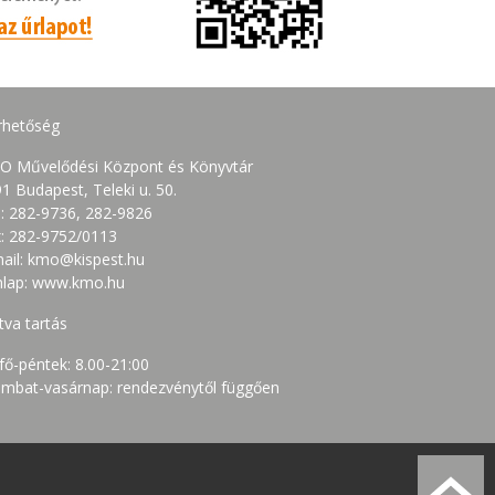
rhetőség
O Művelődési Központ és Könyvtár
1 Budapest, Teleki u. 50.
.: 282-9736, 282-9826
: 282-9752/0113
ail: kmo@kispest.hu
nlap: www.kmo.hu
tva tartás
fő-péntek: 8.00-21:00
mbat-vasárnap: rendezvénytől függően