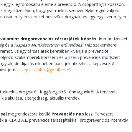
 egyik legfontosabb eleme a prevenció. A csoportfoglalkozáson,
nak megelőzésében, hogy gyermekük szenvedélybeteggé váljon.
ontosan milyen szereket nevezünk drognak, és egy-egy szer milyen
, valamint drogprevenciós társasjáték képzés.
Immár tizenkét
ág
és a
Kispesti Munkásotthon Művelődési Ház
szakemberei
ramot. Ez egy társasjáték keretében kívánja a prevenciót
al dolgozó szakemberek korszerű és újszerű prevenciós módszert
ogytak, de díjazás ellenében bárki jelentkezhet a képzésre. A
nest (email:
kepzeskiabal@gmail.com
).
nőtteknek a drogokról, függőségekről, önmagunkról. A tervezett
ialakulása, elterjedtség, aktuális trendek.
ssel
megrendezésre kerülő
Prevenciós nap
lesz. Tervezett
 a K.I.A.B.Á.L. prevenciós társasjátékkal, drogprevenciós interaktív