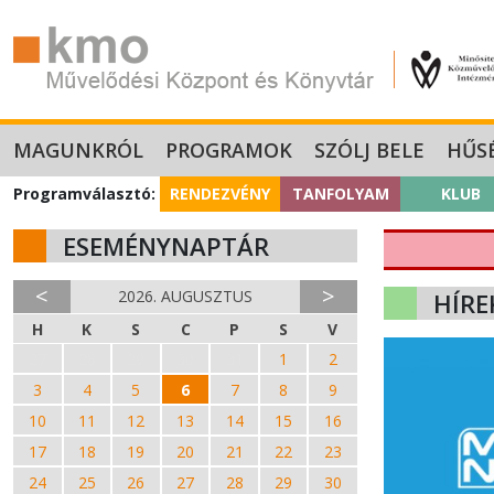
MAGUNKRÓL
PROGRAMOK
SZÓLJ BELE
HŰS
Programválasztó:
RENDEZVÉNY
TANFOLYAM
KLUB
ESEMÉNYNAPTÁR
<
>
2026. AUGUSZTUS
HÍRE
H
K
S
C
P
S
V
27
28
29
30
31
1
2
3
4
5
6
7
8
9
10
11
12
13
14
15
16
17
18
19
20
21
22
23
24
25
26
27
28
29
30