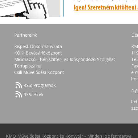
Partnereink
Elé
Kispest Önkormányzata
KM
KÖKI Bevásárlóközpont
119
Micimackó - Bébiszitter- és Idősgondozó Szolgálat
Tel
Terraplaza.hu
Fax
Csili Művelődési Központ
e-m
ho
RSS: Programok
Nyi
RSS: Hírek
hét
szo
KMO Művelődési Központ és Könyvtár
-
Minden jog fenntartva!