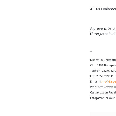
A KMO valamen
A prevenciós 
támogatásával
--
Kispesti Munkásot
Cím: 1191 Budapest
Telefon: 282-9752/
Fax: 282-9752/0113
E-mail:
kmo@kispe
Web:
http://www.
Csatlakozzon Face
Látogasson el Yout