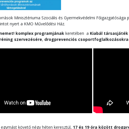
orrások Minisztériuma Szociális és Gyermekvédelmi Főigazgatósága 
rintot nyert a KMO Művelődési Ház.
nemet! komplex programjának
keretében a
Kiabál társasjáté
réning szervezésére
,
drogprevenciós csoportfoglalkozásokra
,
egymást követő négy héten keresztül,
17 és 19 óra között drogp