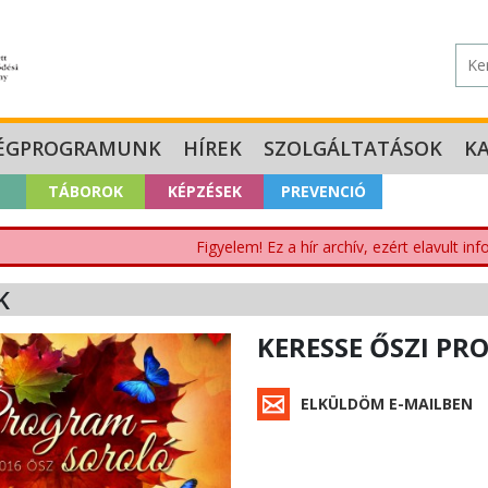
ÉGPROGRAMUNK
HÍREK
SZOLGÁLTATÁSOK
K
TÁBOROK
KÉPZÉSEK
PREVENCIÓ
Figyelem! Ez a hír archív, ezért elavult i
K
KERESSE ŐSZI P
ELKÜLDÖM E-MAILBEN