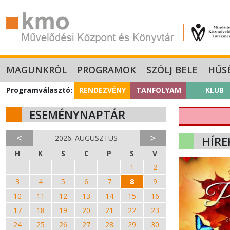
MAGUNKRÓL
PROGRAMOK
SZÓLJ BELE
HŰS
Programválasztó:
RENDEZVÉNY
TANFOLYAM
KLUB
ESEMÉNYNAPTÁR
<
>
2026. AUGUSZTUS
HÍRE
H
K
S
C
P
S
V
27
28
29
30
31
1
2
3
4
5
6
7
8
9
10
11
12
13
14
15
16
17
18
19
20
21
22
23
24
25
26
27
28
29
30