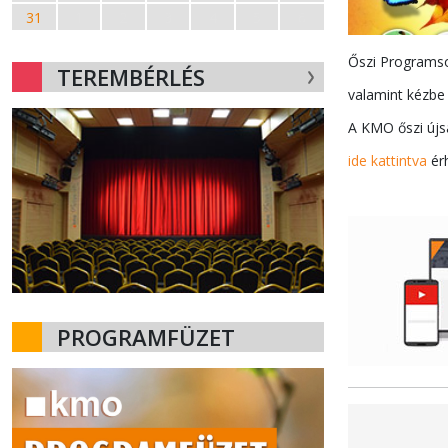
31
1
2
3
4
5
6
Őszi Programsor
TEREMBÉRLÉS
valamint kézbe
A KMO őszi újs
ide kattintva
érh
PROGRAMFÜZET