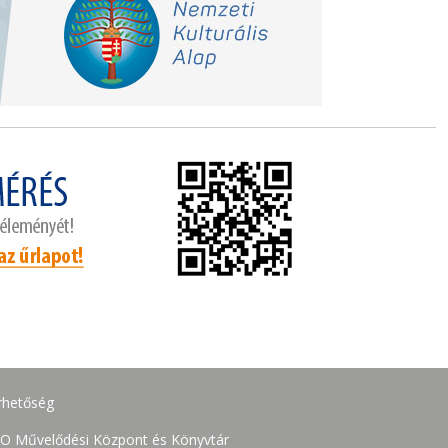
rhetőség
O Művelődési Központ és Könyvtár