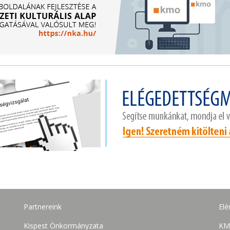
Partnereink
Elé
Kispest Önkormányzata
KM