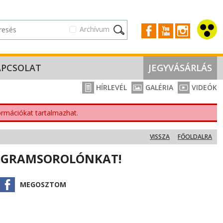
Archívum
APCSOLAT
JEGYVÁSÁRLÁS
HÍRLEVÉL
GALÉRIA
VIDEÓK
nformációkat tartalmazhat.
VISSZA
FŐOLDALRA
ROGRAMSOROLÓNKAT!
MEGOSZTOM