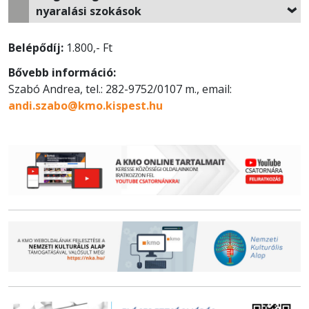
nyaralási szokások
Belépődíj:
1.800,- Ft
Bővebb információ:
Szabó Andrea, tel.: 282-9752/0107 m., email:
andi.szabo@kmo.kispest.hu