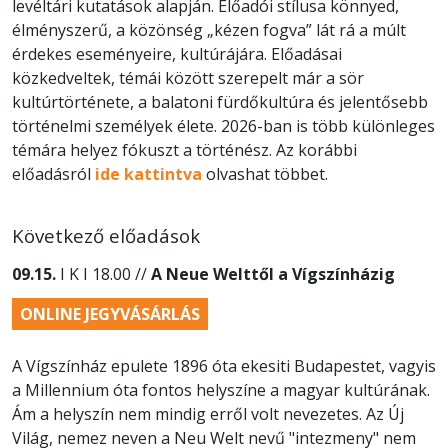
levéltári kutatások alapján. Előadói stílusa könnyed,
élményszerű, a közönség „kézen fogva” lát rá a múlt
érdekes eseményeire, kultúrájára. Előadásai
közkedveltek, témái között szerepelt már a sör
kultúrtörténete, a balatoni fürdőkultúra és jelentősebb
történelmi személyek élete. 2026-ban is több különleges
témára helyez fókuszt a történész. Az korábbi
előadásról
ide kattintva
olvashat többet.
Következő előadások
09.15.
I K I 18.00 //
A Neue Welttől a Vígszínházig
ONLINE JEGYVÁSÁRLÁS
A Vígszínház epulete 1896 óta ekesiti Budapestet, vagyis
a Millennium óta fontos helyszíne a magyar kultúrának.
Ám a helyszín nem mindig erről volt nevezetes. Az Új
Világ, nemez neven a Neu Welt nevű "intezmeny" nem