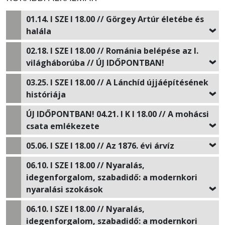
01.14.
I SZE I 18.00 //
Görgey Artúr életébe és
halála
02.18.
I SZE I 18.00 //
Románia belépése az I.
világháborúba // ÚJ IDŐPONTBAN!
03.25.
I SZE I 18.00 //
A Lánchíd újjáépítésének
históriája
ÚJ IDŐPONTBAN! 04.21
. I K I 18.00 //
A mohácsi
csata emlékezete
05.06.
I SZE I 18.00 //
Az 1876. évi árvíz
06.10.
I SZE I 18.00 //
Nyaralás,
idegenforgalom, szabadidő: a modernkori
nyaralási szokások
06.10.
I SZE I 18.00 //
Nyaralás,
idegenforgalom, szabadidő: a modernkori