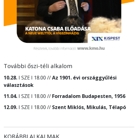
További őszi-téli alkalom
10.28.
I SZE I 18.00 //
Az 1901. évi országgyűlési
választások
11.04.
I SZE I 18.00 //
Forradalom Budapesten, 1956
12.09.
I SZE I 18.00 //
Szent Miklós, Mikulás, Télapó
KORÁBBI
ALKALMAK