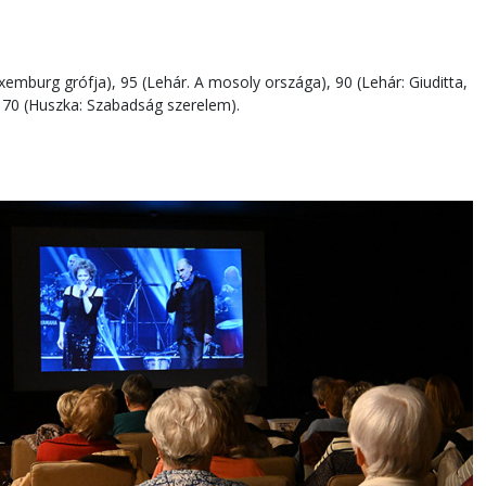
Luxemburg grófja), 95 (Lehár. A mosoly országa), 90 (Lehár: Giuditta,
, 70 (Huszka: Szabadság szerelem).