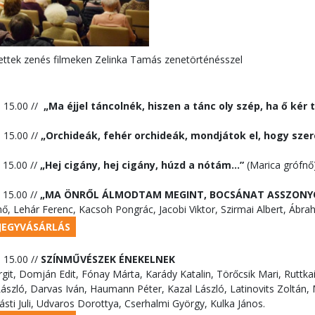
ttek zenés filmeken Zelinka Tamás zenetörténésszel
I 15.00 //
„Ma éjjel táncolnék, hiszen a tánc oly szép, ha ő kér tá
I 15.00 //
„Orchideák, fehér orchideák, mondjátok el, hogy szer
 I 15.00 //
„Hej cigány, hej cigány, húzd a nótám...”
(Marica grófnő
 I 15.00 //
„MA ÖNRŐL ÁLMODTAM MEGINT, BOCSÁNAT ASSZONYO
ő, Lehár Ferenc, Kacsoh Pongrác, Jacobi Viktor, Szirmai Albert, Ábr
JEGYVÁSÁRLÁS
I 15.00 //
SZÍNMŰVÉSZEK ÉNEKELNEK
it, Domján Edit, Fónay Márta, Karády Katalin, Törőcsik Mari, Ruttkai 
ászló, Darvas Iván, Haumann Péter, Kazal László, Latinovits Zoltán, 
sti Juli, Udvaros Dorottya, Cserhalmi György, Kulka János.