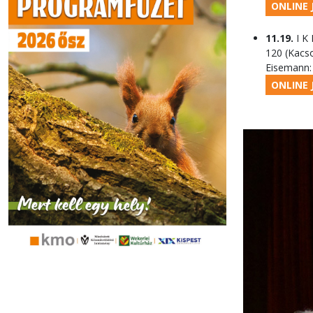
ONLINE 
11.19.
I K 
120
(Kacso
Eisemann: 
ONLINE 