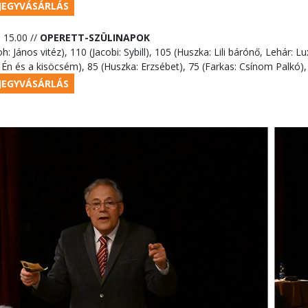
JEGYVÁSÁRLÁS
I 15.00 //
OPERETT-SZÜLINAPOK
h: János vitéz), 110 (Jacobi: Sybill), 105 (Huszka: Lili bárónő, Lehár: 
Én és a kisöcsém), 85 (Huszka: Erzsébet), 75 (Farkas: Csínom Palkó)
JEGYVÁSÁRLÁS