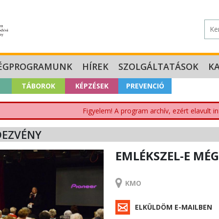
ÉGPROGRAMUNK
HÍREK
SZOLGÁLTATÁSOK
K
TÁBOROK
KÉPZÉSEK
PREVENCIÓ
Figyelem! A program archív, ezért elavult i
DEZVÉNY
EMLÉKSZEL-E MÉG
RENDEZVÉNY
KMO
ELKÜLDÖM E-MAILBEN