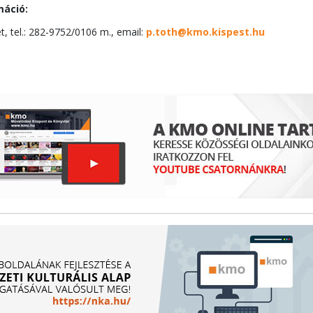
máció:
t, tel.: 282-9752/0106 m., email:
p.toth@kmo.kispest.hu