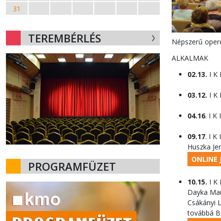
31
1
2
3
4
5
6
TEREMBÉRLÉS
Népszerű opere
ALKALMAK
02.13.
I K 
03.12.
I K 
04.16
. I K
09.17
. I K
Huszka Jen
ONLINE 
PROGRAMFÜZET
10.15.
I K 
Dayka Marg
Csákányi L
továbbá Bá