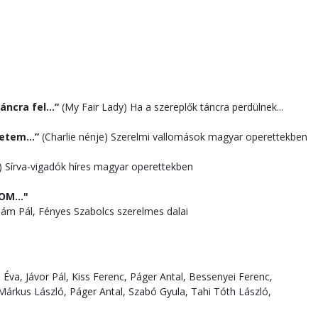
ncra fel...”
(My Fair Lady) Ha a szereplők táncra perdülnek...
etem...”
(Charlie nénje) Szerelmi vallomások magyar operettekben
) Sírva-vigadók híres magyar operettekben
M..."
ahám Pál, Fényes Szabolcs szerelmes dalai
Éva, Jávor Pál, Kiss Ferenc, Páger Antal, Bessenyei Ferenc,
Márkus László, Páger Antal, Szabó Gyula, Tahi Tóth László,