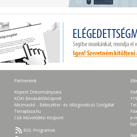
Partnereink
Elé
Kispest Önkormányzata
KM
KÖKI Bevásárlóközpont
119
Micimackó - Bébiszitter- és Idősgondozó Szolgálat
Tel
Terraplaza.hu
Fax
Csili Művelődési Központ
e-m
ho
RSS: Programok
Nyi