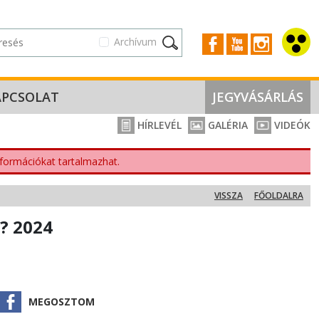
Archívum
APCSOLAT
JEGYVÁSÁRLÁS
HÍRLEVÉL
GALÉRIA
VIDEÓK
nformációkat tartalmazhat.
VISSZA
FŐOLDALRA
? 2024
MEGOSZTOM