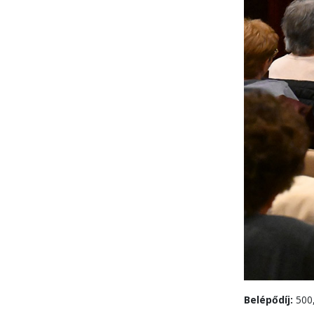
Belépődíj:
500,