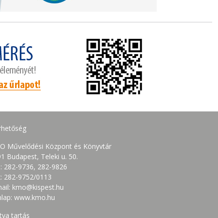
rhetőség
O Művelődési Központ és Könyvtár
1 Budapest, Teleki u. 50.
.: 282-9736, 282-9826
: 282-9752/0113
ail: kmo@kispest.hu
nlap: www.kmo.hu
tva tartás