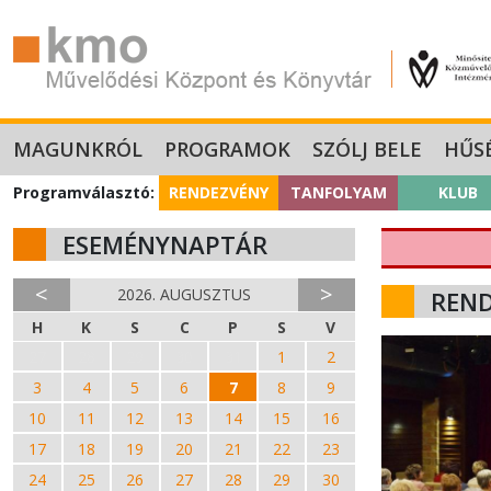
MAGUNKRÓL
PROGRAMOK
SZÓLJ BELE
HŰS
Programválasztó:
RENDEZVÉNY
TANFOLYAM
KLUB
ESEMÉNYNAPTÁR
<
>
2026. AUGUSZTUS
REN
H
K
S
C
P
S
V
27
28
29
30
31
1
2
3
4
5
6
7
8
9
10
11
12
13
14
15
16
17
18
19
20
21
22
23
24
25
26
27
28
29
30