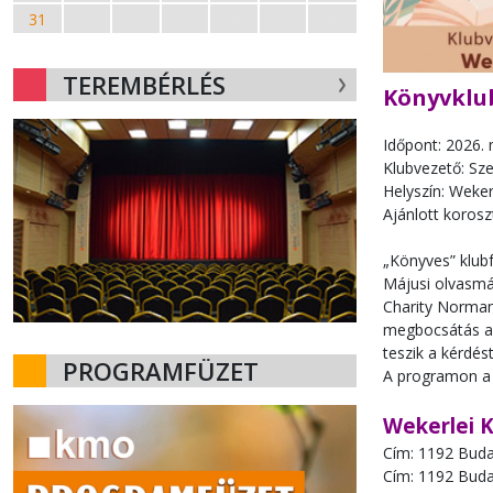
31
1
2
3
4
5
6
TEREMBÉRLÉS
Könyvklu
Időpont: 2026. 
Klubvezető: Sz
Helyszín: Weker
Ajánlott korosz
„Könyves” klub
Májusi olvasmá
Charity Norman 
megbocsátás a 
teszik a kérdést
PROGRAMFÜZET
A programon a 
Wekerlei 
Cím: 1192 Budap
Cím: 1192 Budap