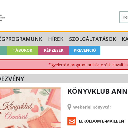
ÉGPROGRAMUNK
HÍREK
SZOLGÁLTATÁSOK
K
TÁBOROK
KÉPZÉSEK
PREVENCIÓ
Figyelem! A program archív, ezért elavult i
DEZVÉNY
KÖNYVKLUB ANNÁV
RENDEZVÉNY
Wekerlei Könyvtár
ELKÜLDÖM E-MAILBEN