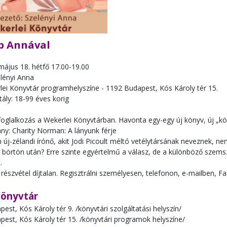
b Annával
május 18. hétfő 17.00-19.00
elényi Anna
lei Könyvtár programhelyszíne - 1192 Budapest, Kós Károly tér 15.
tály: 18-99 éves korig
foglalkozás a Wekerlei Könyvtárban. Havonta egy-egy új könyv, új „k
ny: Charity Norman: A lányunk férje
új-zélandi írónő, akit Jodi Picoult méltó vetélytársának neveznek, 
börtön után? Erre szinte egyértelmű a válasz, de a különböző szem
.
részvétel díjtalan. Regisztrálni személyesen, telefonon, e-mailben,
Könyvtár
est, Kós Károly tér 9. /könyvtári szolgáltatási helyszín/
est, Kós Károly tér 15. /könyvtári programok helyszíne/