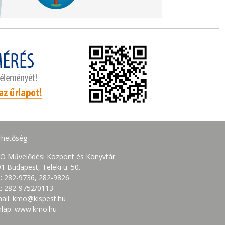
rhetőség
O Művelődési Központ és Könyvtár
1 Budapest, Teleki u. 50.
.: 282-9736, 282-9826
: 282-9752/0113
ail: kmo@kispest.hu
nlap: www.kmo.hu