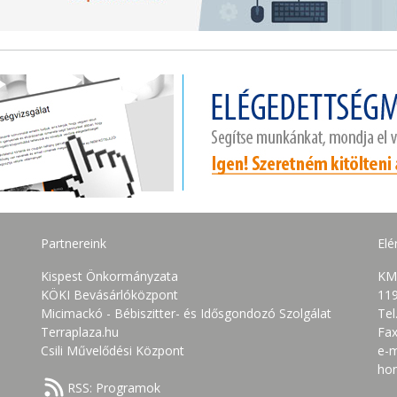
Partnereink
Elé
Kispest Önkormányzata
KM
KÖKI Bevásárlóközpont
119
Micimackó - Bébiszitter- és Idősgondozó Szolgálat
Tel
Terraplaza.hu
Fax
Csili Művelődési Központ
e-m
ho
RSS: Programok