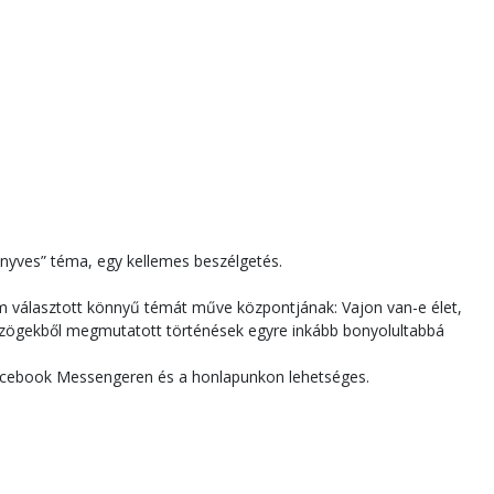
önyves” téma, egy kellemes beszélgetés.
nem választott könnyű témát műve központjának: Vajon van-e élet,
szögekből megmutatott történések egyre inkább bonyolultabbá
 Facebook Messengeren és a honlapunkon lehetséges.