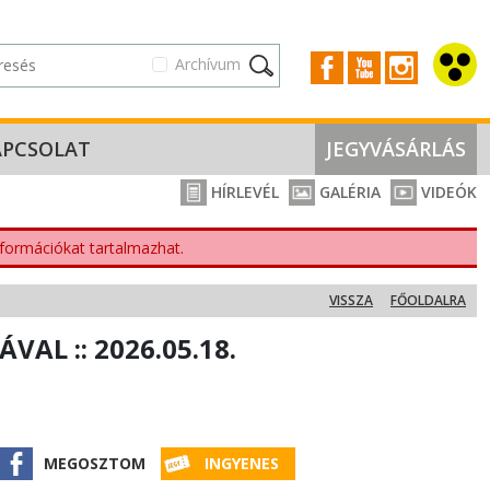
Archívum
APCSOLAT
JEGYVÁSÁRLÁS
HÍRLEVÉL
GALÉRIA
VIDEÓK
nformációkat tartalmazhat.
VISSZA
FŐOLDALRA
AL :: 2026.05.18.
MEGOSZTOM
INGYENES