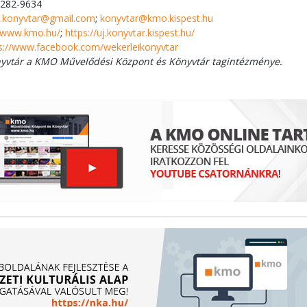
/282-9634
i.konyvtar@gmail.com
;
konyvtar@kmo.kispest.hu
//www.kmo.hu/
;
https://uj.konyvtar.kispest.hu/
s://www.facebook.com/wekerleikonyvtar
nyvtár a KMO Művelődési Központ és Könyvtár tagintézménye.