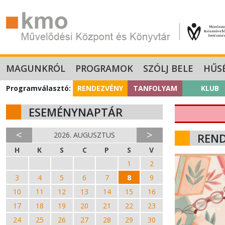
MAGUNKRÓL
PROGRAMOK
SZÓLJ BELE
HŰS
Programválasztó:
RENDEZVÉNY
TANFOLYAM
KLUB
ESEMÉNYNAPTÁR
<
>
2026. AUGUSZTUS
REN
H
K
S
C
P
S
V
27
28
29
30
31
1
2
3
4
5
6
7
8
9
10
11
12
13
14
15
16
17
18
19
20
21
22
23
24
25
26
27
28
29
30