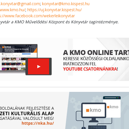
i.konyvtar@gmail.com
;
konyvtar@kmo.kispest.hu
//www.kmo.hu/
;
https://uj.konyvtar.kispest.hu/
s://www.facebook.com/wekerleikonyvtar
nyvtár a KMO Művelődési Központ és Könyvtár tagintézménye.