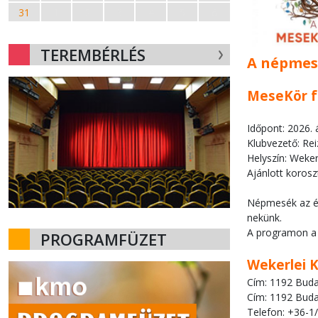
31
1
2
3
4
5
6
TEREMBÉRLÉS
A népmes
MeseKör f
Időpont: 2026. á
Klubvezető: Re
Helyszín: Weker
Ajánlott korosz
Népmesék az éle
nekünk.
A programon a 
PROGRAMFÜZET
Wekerlei 
Cím: 1192 Budap
Cím: 1192 Budap
Telefon: +36-1