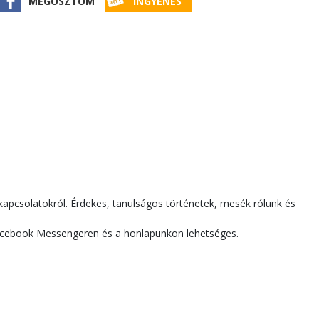
MEGOSZTOM
INGYENES
kapcsolatokról. Érdekes, tanulságos történetek, mesék rólunk és
 Facebook Messengeren és a honlapunkon lehetséges.