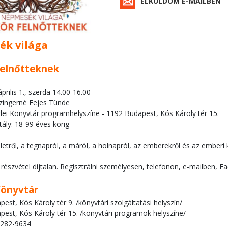
ELKÜLDÖM E-MAILBEN
ék világa
elnőtteknek
prilis 1., szerda 14.00-16.00
izingerné Fejes Tünde
lei Könyvtár programhelyszíne - 1192 Budapest, Kós Károly tér 15.
tály: 18-99 éves korig
tről, a tegnapról, a máról, a holnapról, az emberekről és az emberi 
részvétel díjtalan. Regisztrálni személyesen, telefonon, e-mailben,
Könyvtár
est, Kós Károly tér 9. /könyvtári szolgáltatási helyszín/
est, Kós Károly tér 15. /könyvtári programok helyszíne/
/282-9634