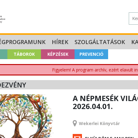
ÉGPROGRAMUNK
HÍREK
SZOLGÁLTATÁSOK
K
TÁBOROK
KÉPZÉSEK
PREVENCIÓ
Figyelem! A program archív, ezért elavult i
DEZVÉNY
A NÉPMESÉK VILÁ
2026.04.01.
RENDEZVÉNY
Wekerlei Könyvtár