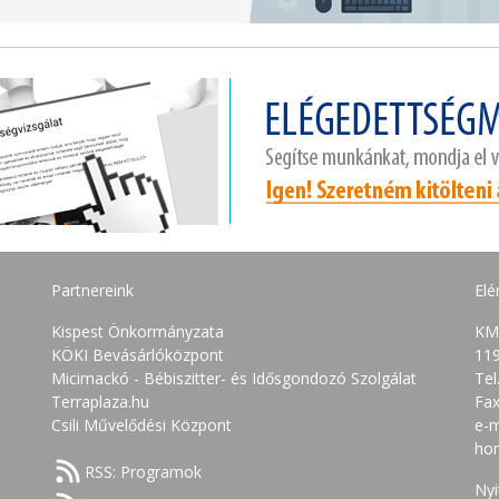
Partnereink
Elé
Kispest Önkormányzata
KM
KÖKI Bevásárlóközpont
119
Micimackó - Bébiszitter- és Idősgondozó Szolgálat
Tel
Terraplaza.hu
Fax
Csili Művelődési Központ
e-m
ho
RSS: Programok
Nyi