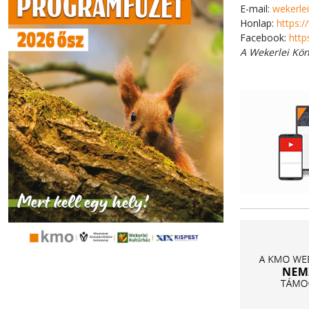
E-mail:
wekerle
Honlap:
https:
Facebook:
http
A Wekerlei Kö