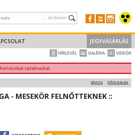
Archívum
APCSOLAT
JEGYVÁSÁRLÁS
HÍRLEVÉL
GALÉRIA
VIDEÓK
nformációkat tartalmazhat.
VISSZA
FŐOLDALRA
GA - MESEKÖR FELNŐTTEKNEK ::