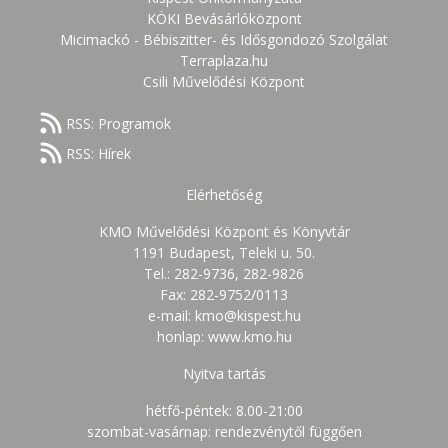
KÖKI Bevásárlóközpont
Micimackó - Bébiszitter- és Idősgondozó Szolgálat
Terraplaza.hu
Csili Művelődési Központ
RSS: Programok
RSS: Hírek
Elérhetőség
KMO Művelődési Központ és Könyvtár
1191 Budapest, Teleki u. 50.
Tel.: 282-9736, 282-9826
Fax: 282-9752/0113
e-mail: kmo@kispest.hu
honlap: www.kmo.hu
Nyitva tartás
hétfő-péntek: 8.00-21:00
szombat-vasárnap: rendezvénytől függően