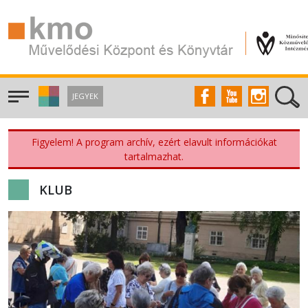
JEGYEK
Figyelem! A program archív, ezért elavult információkat
tartalmazhat.
KLUB