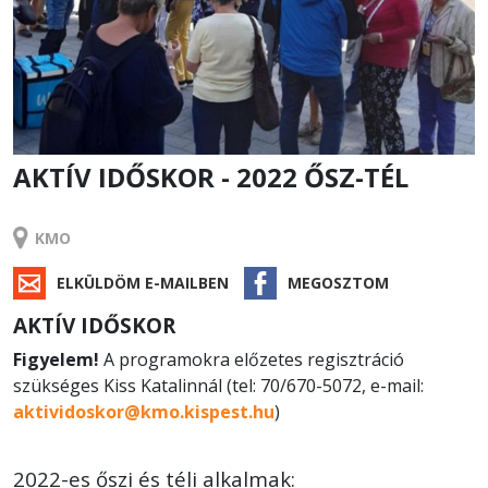
AKTÍV IDŐSKOR - 2022 ŐSZ-TÉL
KLUB
KMO
ELKÜLDÖM E-MAILBEN
MEGOSZTOM
AKTÍV IDŐSKOR
Figyelem!
A programokra előzetes regisztráció
szükséges Kiss Katalinnál (tel: 70/670-5072, e-mail:
aktividoskor@kmo.kispest.hu
)
2022-es őszi és téli alkalmak: