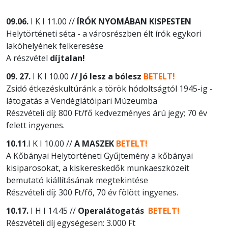
09.06.
I K I 11.00 //
ÍRÓK NYOMÁBAN KISPESTEN
Helytörténeti séta - a városrészben élt írók egykori
lakóhelyének felkeresése
A részvétel
díjtalan!
09. 27.
I K I 10.00
// Jó lesz a bólesz
BETELT!
Zsidó étkezéskultúránk a török hódoltságtól 1945-ig -
látogatás a Vendéglátóipari Múzeumba
Részvételi díj: 800 Ft/fő kedvezményes árú jegy; 70 év
felett ingyenes.
10.11
.I K I 10.00 //
A MASZEK
BETELT!
A Kőbányai Helytörténeti Gyűjtemény a kőbányai
kisiparosokat, a kiskereskedők munkaeszközeit
bemutató kiállításának megtekintése
Részvételi díj: 300 Ft/fő, 70 év fölött ingyenes.
10.17.
I H I 14.45 //
Operalátogatás
BETELT!
Részvételi díj egységesen: 3.000 Ft