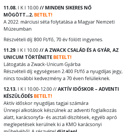
11.08.
I K I 10.00
// MINDEN SIKERES NŐ
MÖGÖTT...2.
BETELT!
A 2022. márciusi séta folytatása a Magyar Nemzeti
Múzeumban
Részvételi díj: 800 Ft/fő, 70 év fölött ingyenes.
11.29
. I K I 10.00
// A ZWACK CSALÁD ÉS A GYÁR, AZ
UNICUM TÖRTÉNETE
BETELT!
Látogatás a Zwack-Unicum Gyárba
Részvételi díj: egységesen 2.400 Ft/fő a nyugdíjas jegy,
nincs további kedvezmény a 70 éven felülieknek.
12.13.
I K I 10.00-12.00 //
AKTÍV IDŐSKOR – ADVENTI
KÉSZÜLŐDÉS
BETELT!
Aktív időskor nyugdíjas tagjai számára
Ünnepi alkotások készülnek az adventi foglalkozás
alatt, karácsonyfa- és asztali díszítések, egyéb apró
meglepetések kerülnek ki a KMO karácsonyi
műhelyéből. A részvétel
díjtalan!