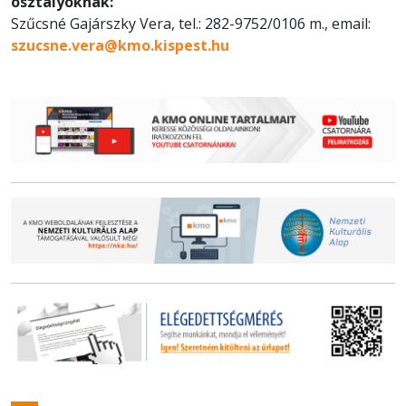
osztályoknak:
Szűcsné Gajárszky Vera, tel.: 282-9752/0106 m., email:
szucsne.vera@kmo.kispest.hu