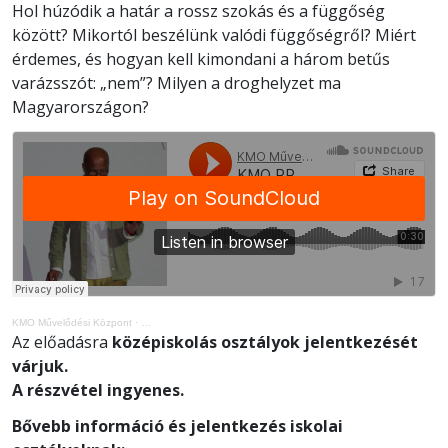
Hol húzódik a határ a rossz szokás és a függőség
között? Mikortól beszélünk valódi függőségről? Miért
érdemes, és hogyan kell kimondani a három betűs
varázsszót: „nem”? Milyen a droghelyzet ma
Magyarországon?
KMO Művelődési Központ
·
Az előadásra
középiskolás osztályok jelentkezését
várjuk.
A részvétel ingyenes.
Bővebb információ és jelentkezés iskolai