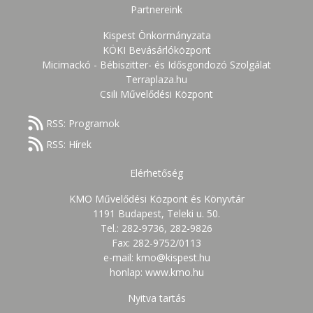
Partnereink
Kispest Önkormányzata
KÖKI Bevásárlóközpont
Micimackó - Bébiszitter- és Idősgondozó Szolgálat
Terraplaza.hu
Csili Művelődési Központ
RSS: Programok
RSS: Hírek
Elérhetőség
KMO Művelődési Központ és Könyvtár
1191 Budapest, Teleki u. 50.
Tel.: 282-9736, 282-9826
Fax: 282-9752/0113
e-mail: kmo@kispest.hu
honlap: www.kmo.hu
Nyitva tartás