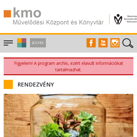
JEGYEK
Figyelem! A program archív, ezért elavult információkat
tartalmazhat.
RENDEZVÉNY