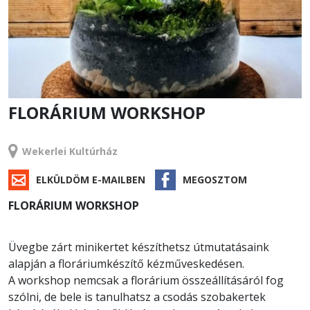
FLORÁRIUM WORKSHOP
RENDEZVÉNY
Wekerlei Kultúrház
ELKÜLDÖM E-MAILBEN
MEGOSZTOM
FLORÁRIUM WORKSHOP
Üvegbe zárt minikertet készíthetsz útmutatásaink
alapján a floráriumkészítő kézműveskedésen.
A workshop nemcsak a florárium összeállításáról fog
szólni, de bele is tanulhatsz a csodás szobakertek