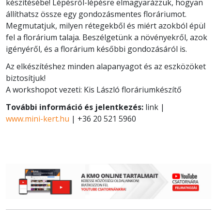
készítésébe! Lépésről-lépésre elmagyarázzuk, hogyan
állíthatsz össze egy gondozásmentes floráriumot.
Megmutatjuk, milyen rétegekből és miért azokból épül
fel a florárium talaja. Beszélgetünk a növényekről, azok
igényéről, és a florárium későbbi gondozásáról is.
Az elkészítéshez minden alapanyagot és az eszközöket
biztosítjuk!
A workshopot vezeti: Kis László floráriumkészítő
További információ és jelentkezés:
link |
www.mini-kert.hu
| +36 20 521 5960