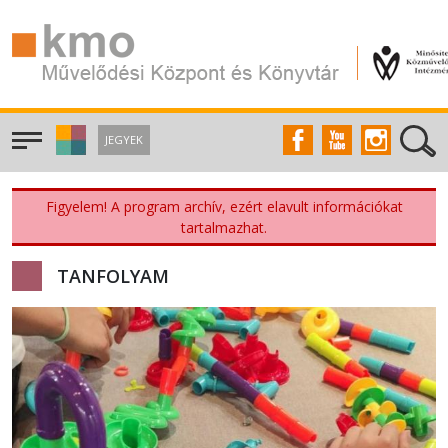
JEGYEK
Figyelem! A program archív, ezért elavult információkat
tartalmazhat.
TANFOLYAM