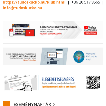
https://tudoskucko.hu/klub.html
| +36 20 517 9565 |
info@tudoskucko.hu
ESEMÉNYNAPTÁR