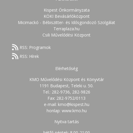
Kispest Önkormányzata
KÖKI Bevásárlóközpont
Micimackó - Bébiszitter- és Idősgondozó Szolgálat
Terraplaza.hu
Csili Művelődési Központ
RSS: Programok
RSS: Hírek
Elérhetőség
KMO Művelődési Központ és Könyvtár
1191 Budapest, Teleki u. 50.
Tel.: 282-9736, 282-9826
Fax: 282-9752/0113
e-mail: kmo@kispest.hu
honlap: www.kmo.hu
Nyitva tartás
hétfő-péntek: 8.00-21:00