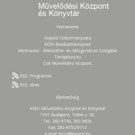
Partnereink
Kispest Önkormányzata
KÖKI Bevásárlóközpont
Micimackó - Bébiszitter- és Idősgondozó Szolgálat
Terraplaza.hu
Csili Művelődési Központ
RSS: Programok
RSS: Hírek
Elérhetőség
KMO Művelődési Központ és Könyvtár
1191 Budapest, Teleki u. 50.
Tel.: 282-9736, 282-9826
Fax: 282-9752/0113
e-mail: kmo@kispest.hu