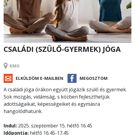
CSALÁDI (SZÜLŐ-GYERMEK) JÓGA
TANFOLYAM
KMO
ELKÜLDÖM E-MAILBEN
MEGOSZTOM
A családi jóga órákon együtt jógázik szülő és gyermek.
Sok mozgás, vidámság, s közben fejleszthetjük
adottságaikat, képességeiket és egymásra
hangolódhatunk.
Indul:
2025. szeptember 15. hétfő 16.45
Időpontja:
hétfő 16.45-17.45